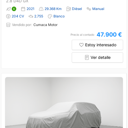
2.8 D4D GX
2021
29.368 Km
Diésel
Manual
204 CV
2.755
Blanco
Vendido por:
Cumaca Motor
47.900 €
Precio al contado
Estoy interesado
Ver detalle