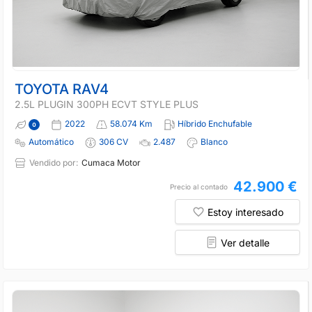
TOYOTA RAV4
2.5L PLUGIN 300PH ECVT STYLE PLUS
2022
58.074 Km
Híbrido Enchufable
Automático
306 CV
2.487
Blanco
Vendido por:
Cumaca Motor
42.900 €
Precio al contado
Estoy interesado
Ver detalle