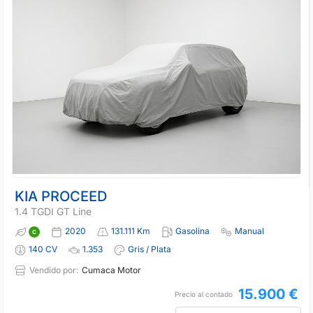
KIA PROCEED
1.4 TGDI GT Line
2020
131.111 Km
Gasolina
Manual
140 CV
1.353
Gris / Plata
Vendido por:
Cumaca Motor
15.900 €
Precio al contado