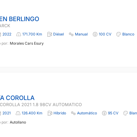
EN BERLINGO
PARCK
2022
171.700 Km
Diésel
Manual
100 CV
Blanco
 por:
Morales Cars Esury
A COROLLA
COROLLA 2021 1.8 98CV AUTOMATICO
2021
126.400 Km
Híbrido
Automático
95 CV
Bla
 por:
Autollano