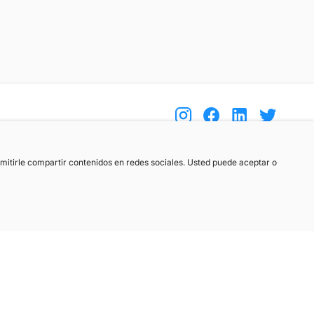
(+34) 744 408 070
ermitirle compartir contenidos en redes sociales. Usted puede aceptar o
info@motoreto.com