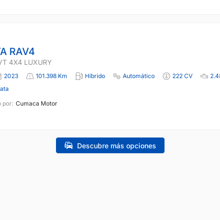
A RAV4
VT 4X4 LUXURY
2023
101.398 Km
Híbrido
Automático
222 CV
2.4
lata
 por:
Cumaca Motor
Descubre más opciones