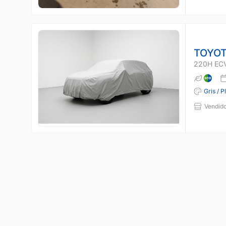
TOYOT
220H EC
Gris / P
Vendido