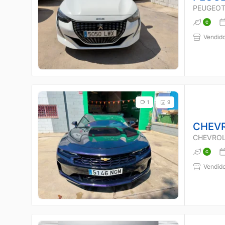
PEUGEOT
Vendido
1
9
CHEV
CHEVROL
Vendido