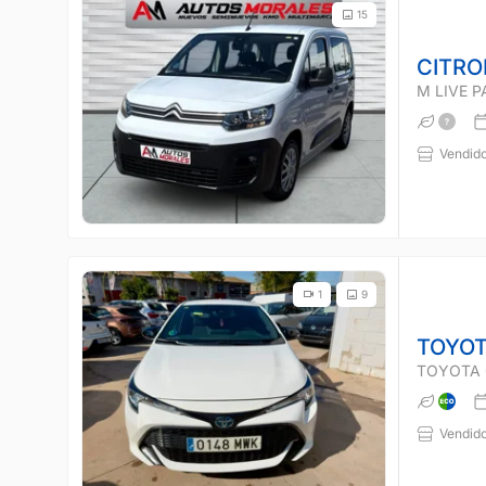
15
CITRO
M LIVE 
Vendido
1
9
TOYOT
TOYOTA 
Vendido