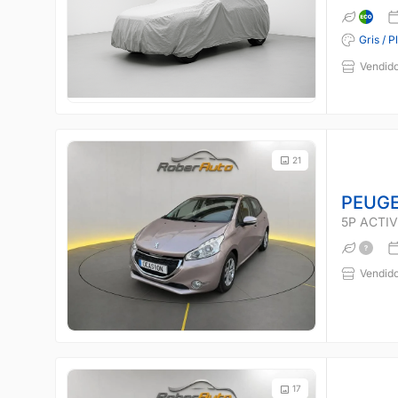
Gris / P
Vendido
21
PEUGE
5P ACTIVE
Vendido
17