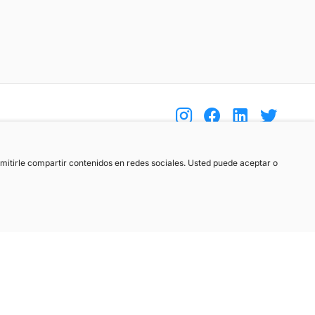
(+34) 744 408 070
ermitirle compartir contenidos en redes sociales. Usted puede aceptar o
info@motoreto.com