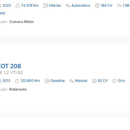
2023
73.378 Km
Híbrido
Automático
184 CV
1.98
lata
 por:
Cumaca Motor
OT 208
 1.2 VTi 82
2013
122.900 Km
Gasolina
Manual
82 CV
Gris
 por:
Roberauto