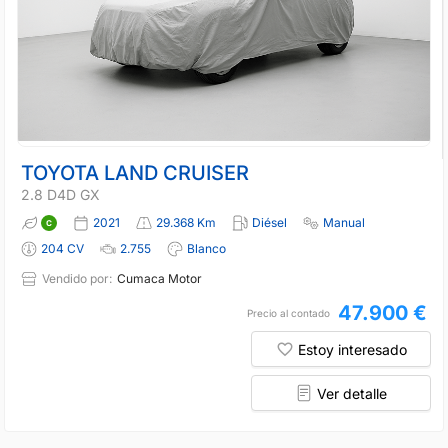
TOYOTA LAND CRUISER
2.8 D4D GX
2021
29.368 Km
Diésel
Manual
204 CV
2.755
Blanco
Vendido por:
Cumaca Motor
47.900 €
Precio al contado
Estoy interesado
Ver detalle