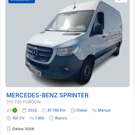
MERCEDES-BENZ SPRINTER
315 CDI FURGON
2022
87.780 Km
Diésel
Manual
150 CV
1.950
Blanco
Daños: 500€