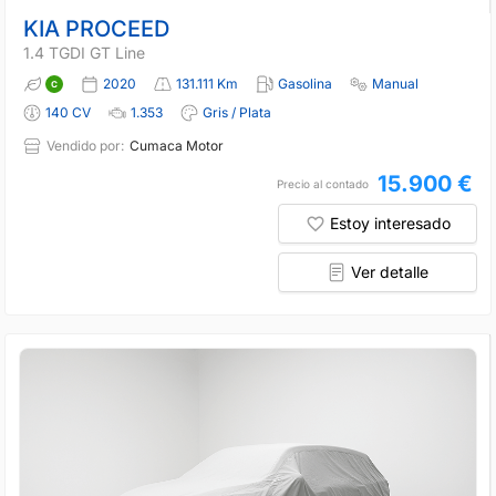
KIA PROCEED
1.4 TGDI GT Line
2020
131.111 Km
Gasolina
Manual
140 CV
1.353
Gris / Plata
Vendido por:
Cumaca Motor
15.900 €
Precio al contado
Estoy interesado
Ver detalle