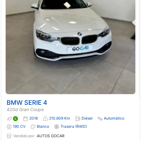
BMW SERIE 4
420d Gran Coupe
2018
210.609 Km
Diésel
Automático
190 CV
Blanco
Trasera (RWD)
Vendido por:
AUTOS GOCAR