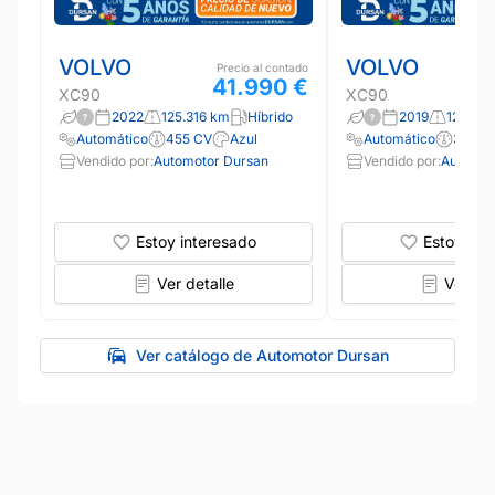
VOLVO
VOLVO
Precio al contado
41.990 €
XC90
XC90
2022
125.316 km
Híbrido
2019
126.04
Automático
455 CV
Azul
Automático
390 C
Vendido por:
Automotor Dursan
Vendido por:
Automot
Estoy interesado
Estoy int
Ver detalle
Ver det
Ver catálogo de Automotor Dursan