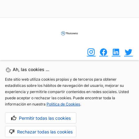
Ah, las cookies ...
Ah, las cookies ...
(+34) 744 408 070
Este sitio web utiliza cookies propias y de terceros para obtener
Este sitio web utiliza cookies propias y de terceros para obtener
info@motoreto.com
estadísticas sobre los hábitos de navegación del usuario, mejorar su
estadísticas sobre los hábitos de navegación del usuario, mejorar su
experiencia y permitirle compartir contenidos en redes sociales. Usted
experiencia y permitirle compartir contenidos en redes sociales. Usted
puede aceptar o rechazar las cookies. Puede encontrar toda la
puede aceptar o rechazar las cookies. Puede encontrar toda la
información en nuestra
información en nuestra
Política de Cookies
Política de Cookies
.
.
Aviso legal
Política de cookies
Política de privacidad
Permitir todas las cookies
Permitir todas las cookies
Rechazar todas las cookies
Rechazar todas las cookies