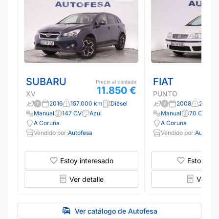
SUBARU
FIAT
Precio al contado
11.850 €
XV
PUNTO
2016
157.000 km
Diésel
2008
201.40
Manual
147 CV
Azul
Manual
70 CV
B
A Coruña
A Coruña
Vendido por:
Autofesa
Vendido por:
Autofes
Estoy interesado
Estoy int
Ver detalle
Ver det
Ver catálogo de Autofesa