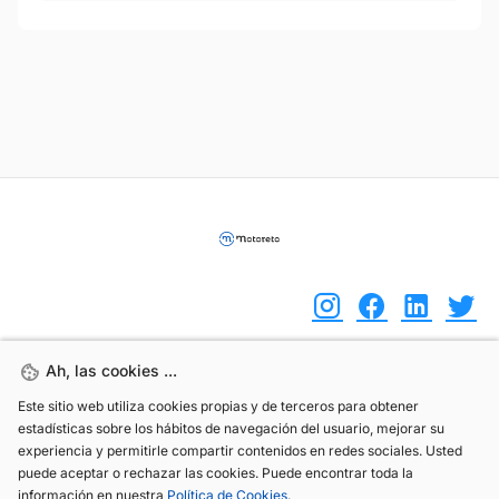
Ah, las cookies ...
Ah, las cookies ...
(+34) 744 408 070
Este sitio web utiliza cookies propias y de terceros para obtener
Este sitio web utiliza cookies propias y de terceros para obtener
info@motoreto.com
estadísticas sobre los hábitos de navegación del usuario, mejorar su
estadísticas sobre los hábitos de navegación del usuario, mejorar su
experiencia y permitirle compartir contenidos en redes sociales. Usted
experiencia y permitirle compartir contenidos en redes sociales. Usted
puede aceptar o rechazar las cookies. Puede encontrar toda la
puede aceptar o rechazar las cookies. Puede encontrar toda la
información en nuestra
información en nuestra
Política de Cookies
Política de Cookies
.
.