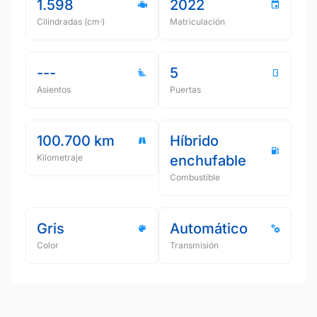
1.598
2022
Cilindradas (cmᵌ)
Matriculación
---
5
Asientos
Puertas
100.700 km
Híbrido
Kilometraje
enchufable
Combustible
Gris
Automático
Color
Transmisión