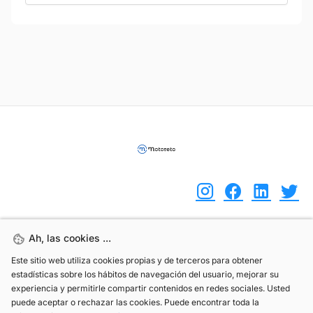
Ah, las cookies ...
Ah, las cookies ...
(+34) 744 408 070
Este sitio web utiliza cookies propias y de terceros para obtener
Este sitio web utiliza cookies propias y de terceros para obtener
info@motoreto.com
estadísticas sobre los hábitos de navegación del usuario, mejorar su
estadísticas sobre los hábitos de navegación del usuario, mejorar su
experiencia y permitirle compartir contenidos en redes sociales. Usted
experiencia y permitirle compartir contenidos en redes sociales. Usted
puede aceptar o rechazar las cookies. Puede encontrar toda la
puede aceptar o rechazar las cookies. Puede encontrar toda la