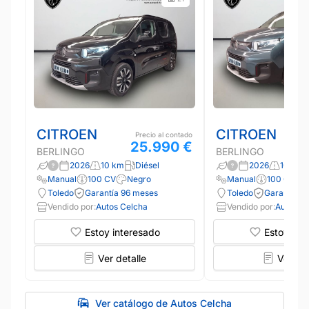
CITROEN
CITROEN
Precio al contado
25.990 €
BERLINGO
BERLINGO
2026
10 km
Diésel
2026
10 km
Manual
100 CV
Negro
Manual
100 CV
Toledo
Garantía 96 meses
Toledo
Garantía 9
Vendido por:
Autos Celcha
Vendido por:
Autos C
Estoy interesado
Estoy int
Ver detalle
Ver det
Ver catálogo de Autos Celcha