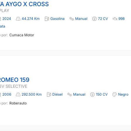
A AYGO X CROSS
 PLAY
2024
44.274 Km
Gasolina
Manual
72 CV
998
lata
 por:
Cumaca Motor
ROMEO 159
16V SELECTIVE
2006
292.500 Km
Diésel
Manual
150 CV
Negro
 por:
Roberauto