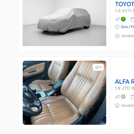
TOYOT
1.0 VVTI
Gris / P
Vendido
9
ALFA 
1.9 JTD 
Vendido