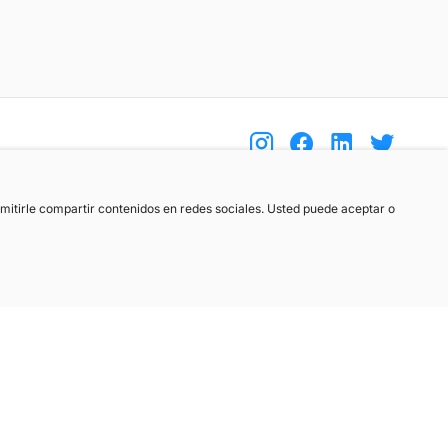
(+34) 744 408 070
ermitirle compartir contenidos en redes sociales. Usted puede aceptar o
info@motoreto.com