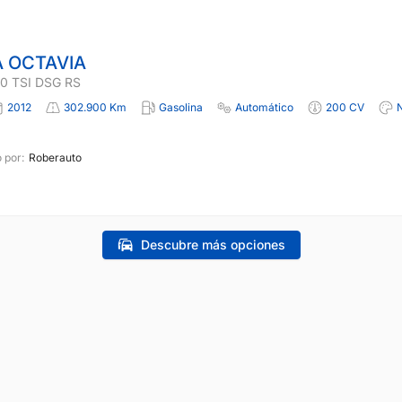
 OCTAVIA
0 TSI DSG RS
2012
302.900 Km
Gasolina
Automático
200 CV
 por:
Roberauto
Descubre más opciones