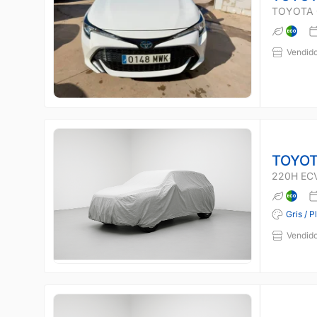
TOYOTA 
Vendido
TOYOT
220H EC
Gris / P
Vendido