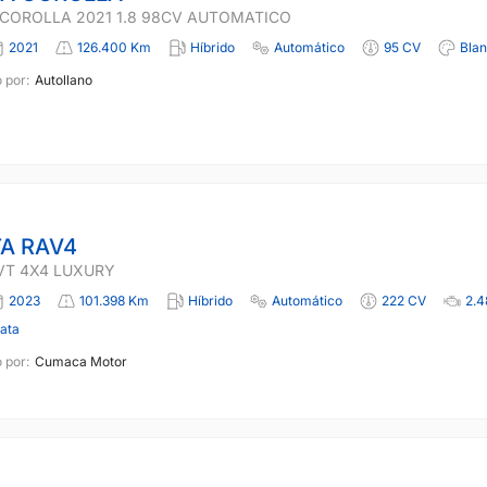
COROLLA 2021 1.8 98CV AUTOMATICO
2021
126.400 Km
Híbrido
Automático
95 CV
Bla
 por:
Autollano
A RAV4
VT 4X4 LUXURY
2023
101.398 Km
Híbrido
Automático
222 CV
2.4
lata
 por:
Cumaca Motor