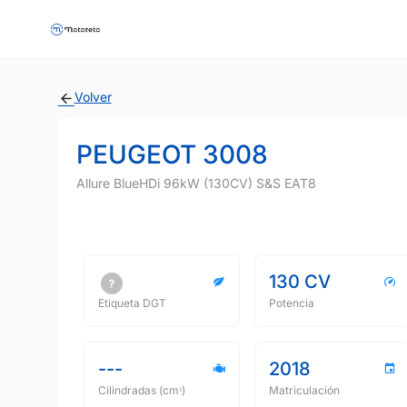
Volver
PEUGEOT 3008
Allure BlueHDi 96kW (130CV) S&S EAT8
130 CV
Etiqueta DGT
Potencia
---
2018
Cilindradas (cmᵌ)
Matriculación