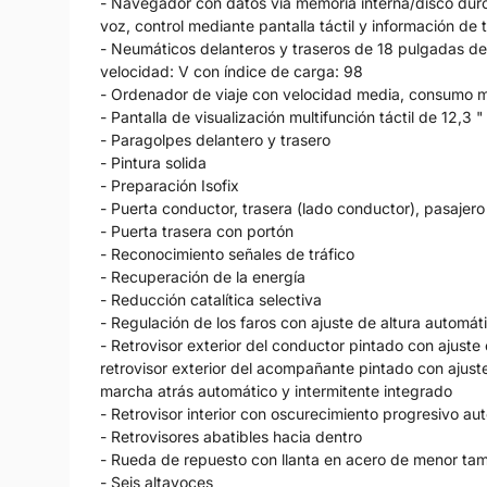
- Navegador con datos vía memoria interna/disco duro 
voz, control mediante pantalla táctil y información de t
- Neumáticos delanteros y traseros de 18 pulgadas de
velocidad: V con índice de carga: 98
- Ordenador de viaje con velocidad media, consumo 
- Pantalla de visualización multifunción táctil de 12,3 "
- Paragolpes delantero y trasero
- Pintura solida
- Preparación Isofix
- Puerta conductor, trasera (lado conductor), pasajero
- Puerta trasera con portón
- Reconocimiento señales de tráfico
- Recuperación de la energía
- Reducción catalítica selectiva
- Regulación de los faros con ajuste de altura automát
- Retrovisor exterior del conductor pintado con ajuste
retrovisor exterior del acompañante pintado con ajust
marcha atrás automático y intermitente integrado
- Retrovisor interior con oscurecimiento progresivo au
- Retrovisores abatibles hacia dentro
- Rueda de repuesto con llanta en acero de menor tam
- Seis altavoces