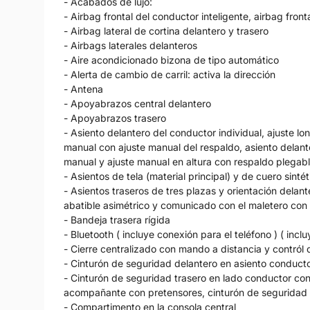
- Acabados de lujo:
- Airbag frontal del conductor inteligente, airbag fro
- Airbag lateral de cortina delantero y trasero
- Airbags laterales delanteros
- Aire acondicionado bizona de tipo automático
- Alerta de cambio de carril: activa la dirección
- Antena
- Apoyabrazos central delantero
- Apoyabrazos trasero
- Asiento delantero del conductor individual, ajuste lo
manual con ajuste manual del respaldo, asiento delante
manual y ajuste manual en altura con respaldo plegabl
- Asientos de tela (material principal) y de cuero sinté
- Asientos traseros de tres plazas y orientación delant
abatible asimétrico y comunicado con el maletero co
- Bandeja trasera rígida
- Bluetooth ( incluye conexión para el teléfono ) ( incl
- Cierre centralizado con mando a distancia y contról 
- Cinturón de seguridad delantero en asiento conduct
- Cinturón de seguridad trasero en lado conductor con
acompañante con pretensores, cinturón de seguridad t
- Compartimento en la consola central