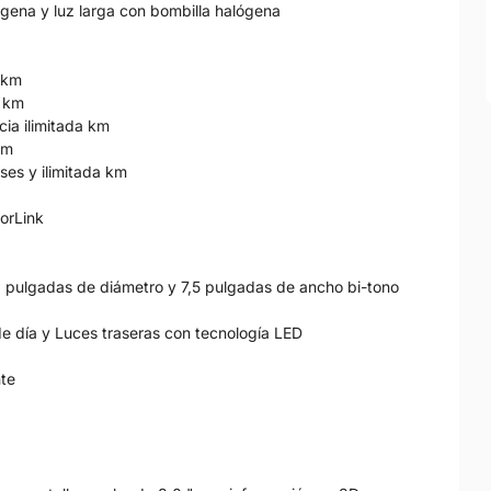
ógena y luz larga con bombilla halógena
a km
a km
cia ilimitada km
km
ses y ilimitada km
rorLink
 18 pulgadas de diámetro y 7,5 pulgadas de ancho bi-tono
 de día y Luces traseras con tecnología LED
nte