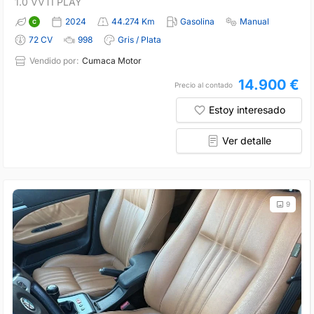
1.0 VVTI PLAY
2024
44.274 Km
Gasolina
Manual
72 CV
998
Gris / Plata
Vendido por:
Cumaca Motor
14.900 €
Precio al contado
Estoy interesado
Ver detalle
9