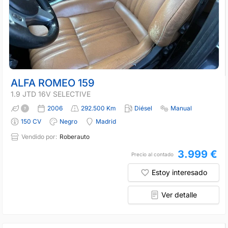
ALFA ROMEO 159
1.9 JTD 16V SELECTIVE
2006
292.500 Km
Diésel
Manual
150 CV
Negro
Madrid
Vendido por:
Roberauto
3.999 €
Precio al contado
Estoy interesado
Ver detalle