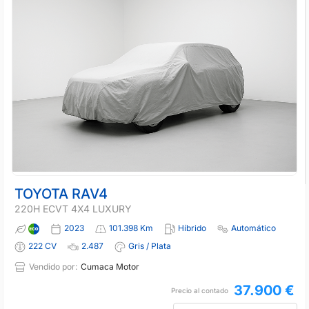
TOYOTA RAV4
220H ECVT 4X4 LUXURY
2023
101.398 Km
Híbrido
Automático
222 CV
2.487
Gris / Plata
Vendido por:
Cumaca Motor
37.900 €
Precio al contado