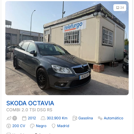
24
SKODA OCTAVIA
COMBI 2.0 TSI DSG RS
2012
302.900 Km
Gasolina
Automático
200 CV
Negro
Madrid