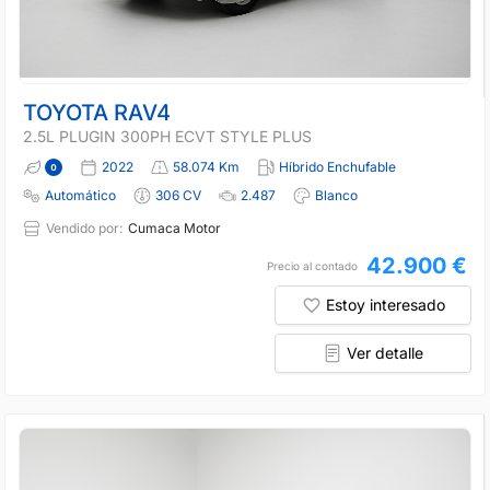
TOYOTA RAV4
2.5L PLUGIN 300PH ECVT STYLE PLUS
2022
58.074 Km
Híbrido Enchufable
Automático
306 CV
2.487
Blanco
Vendido por:
Cumaca Motor
42.900 €
Precio al contado
Estoy interesado
Ver detalle