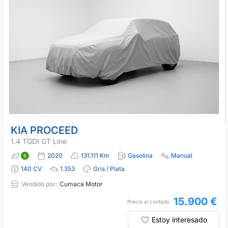
KIA PROCEED
1.4 TGDI GT Line
2020
131.111 Km
Gasolina
Manual
140 CV
1.353
Gris / Plata
Vendido por:
Cumaca Motor
15.900 €
Precio al contado
Estoy interesado