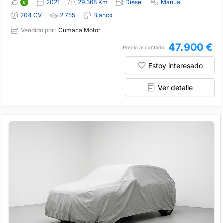
2021
29.368 Km
Diésel
Manual
204 CV
2.755
Blanco
Vendido por:
Cumaca Motor
47.900 €
Precio al contado
Estoy interesado
Ver detalle