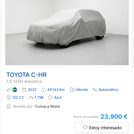
TOYOTA C-HR
1.8 125H Advance
2022
49.143 Km
Híbrido
Automático
122 CV
1.798
Azul
Vendido por:
Cumaca Motor
23.900 €
Precio al contado
Estoy interesado