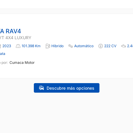
A RAV4
VT 4X4 LUXURY
2023
101.398 Km
Híbrido
Automático
222 CV
2.4
lata
 por:
Cumaca Motor
Descubre más opciones