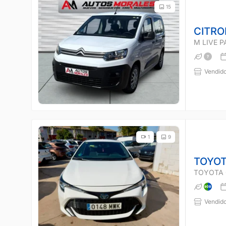
15
CITRO
M LIVE 
Vendido
1
9
TOYOT
TOYOTA 
Vendido