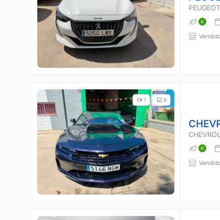
PEUGEOT
Vendido
1
9
CHEV
CHEVROL
Vendido