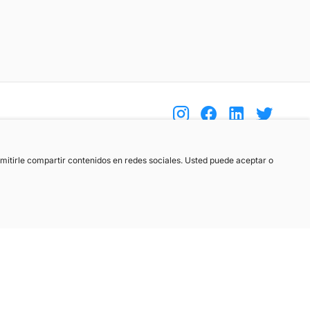
(+34) 744 408 070
ermitirle compartir contenidos en redes sociales. Usted puede aceptar o
info@motoreto.com