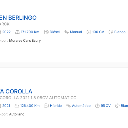
EN BERLINGO
PARCK
2022
171.700 Km
Diésel
Manual
100 CV
Blanco
 por:
Morales Cars Esury
A COROLLA
COROLLA 2021 1.8 98CV AUTOMATICO
2021
126.400 Km
Híbrido
Automático
95 CV
Bla
 por:
Autollano