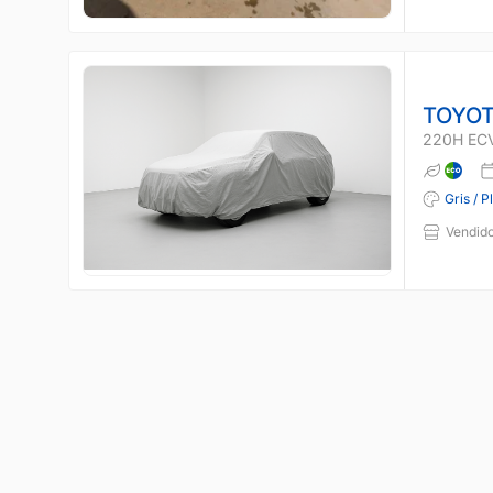
TOYOT
220H EC
Gris / P
Vendido