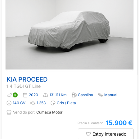
KIA PROCEED
1.4 TGDI GT Line
2020
131.111 Km
Gasolina
Manual
140 CV
1.353
Gris / Plata
Vendido por:
Cumaca Motor
15.900 €
Precio al contado
Estoy interesado