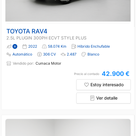
TOYOTA RAV4
2.5L PLUGIN 300PH ECVT STYLE PLUS
2022
58.074 Km
Híbrido Enchufable
Automático
306 CV
2.487
Blanco
Vendido por:
Cumaca Motor
42.900 €
Precio al contado
Estoy interesado
Ver detalle