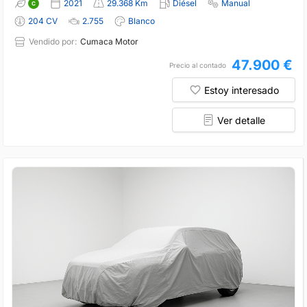
2021
29.368 Km
Diésel
Manual
204 CV
2.755
Blanco
Vendido por:
Cumaca Motor
47.900 €
Precio al contado
Estoy interesado
Ver detalle