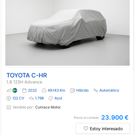
TOYOTA C-HR
1.8 125H Advance
2022
49.143 Km
Híbrido
Automático
122 CV
1.798
Azul
Vendido por:
Cumaca Motor
23.900 €
Precio al contado
Estoy interesado