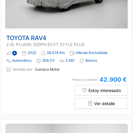
TOYOTA RAV4
2.5L PLUGIN 300PH ECVT STYLE PLUS
2022
58.074 Km
Híbrido Enchufable
Automático
306 CV
2.487
Blanco
Vendido por:
Cumaca Motor
42.900 €
Precio al contado
Estoy interesado
Ver detalle