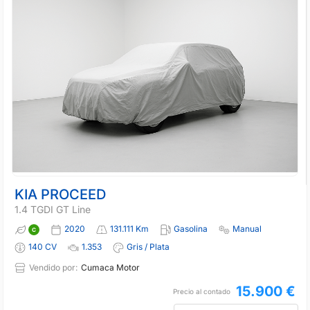
KIA PROCEED
1.4 TGDI GT Line
2020
131.111 Km
Gasolina
Manual
140 CV
1.353
Gris / Plata
Vendido por:
Cumaca Motor
15.900 €
Precio al contado