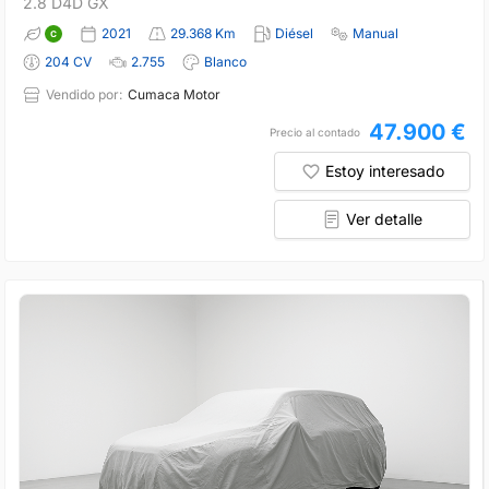
2.8 D4D GX
2021
29.368 Km
Diésel
Manual
204 CV
2.755
Blanco
Vendido por:
Cumaca Motor
47.900 €
Precio al contado
Estoy interesado
Ver detalle