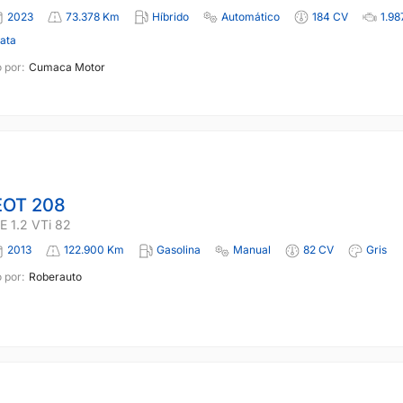
2023
73.378 Km
Híbrido
Automático
184 CV
1.98
lata
 por:
Cumaca Motor
OT 208
 1.2 VTi 82
2013
122.900 Km
Gasolina
Manual
82 CV
Gris
 por:
Roberauto