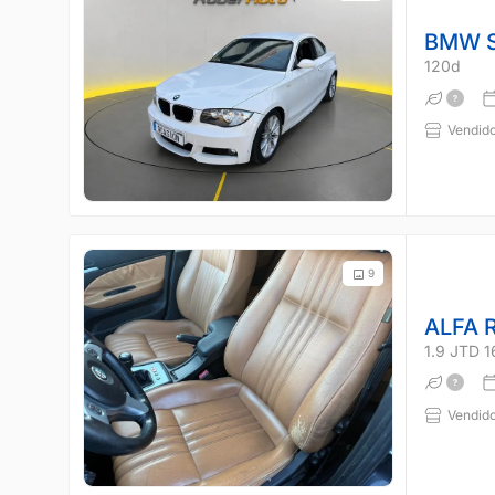
BMW S
120d
Vendido
9
ALFA 
1.9 JTD 
Vendido