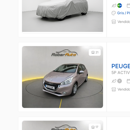
Gris / P
Vendido
21
PEUGE
5P ACTIVE
Vendido
17