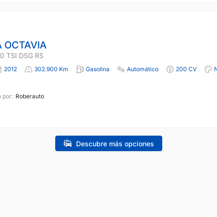
 OCTAVIA
0 TSI DSG RS
2012
302.900 Km
Gasolina
Automático
200 CV
 por:
Roberauto
Descubre más opciones