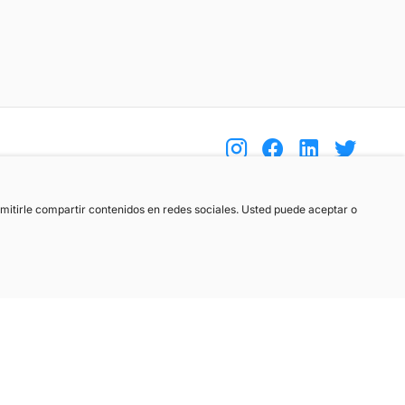
(+34) 744 408 070
ermitirle compartir contenidos en redes sociales. Usted puede aceptar o
info@motoreto.com