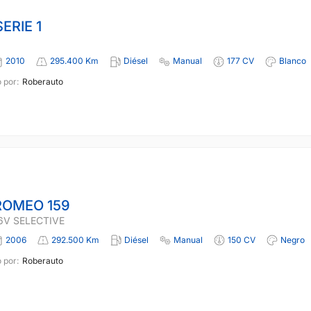
ERIE 1
2010
295.400 Km
Diésel
Manual
177 CV
Blanco
 por:
Roberauto
ROMEO 159
16V SELECTIVE
2006
292.500 Km
Diésel
Manual
150 CV
Negro
 por:
Roberauto