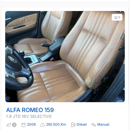
9
ALFA ROMEO 159
1.9 JTD 16V SELECTIVE
2006
292.500 Km
Diésel
Manual