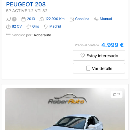
PEUGEOT 208
5P ACTIVE 1.2 VTi 82
2013
122.900 Km
Gasolina
Manual
82 CV
Gris
Madrid
Vendido por:
Roberauto
4.999 €
Precio al contado
Estoy interesado
Ver detalle
17