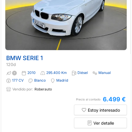
BMW SERIE 1
120d
2010
295.400 Km
Diésel
Manual
177 CV
Blanco
Madrid
Vendido por:
Roberauto
6.499 €
Precio al contado
Estoy interesado
Ver detalle