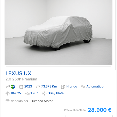
LEXUS UX
2.0 250h Premium
2023
73.378 Km
Híbrido
Automático
184 CV
1.987
Gris / Plata
Vendido por:
Cumaca Motor
28.900 €
Precio al contado