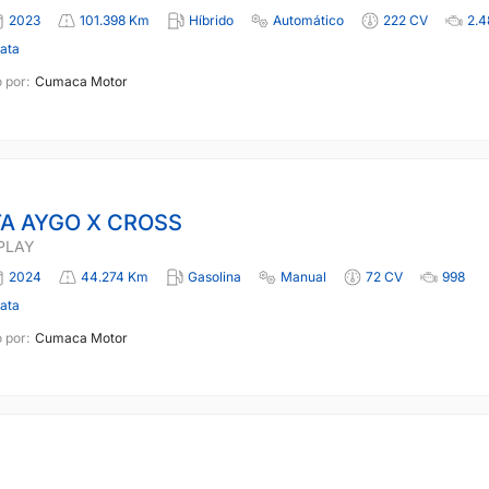
2023
101.398 Km
Híbrido
Automático
222 CV
2.4
lata
 por:
Cumaca Motor
A AYGO X CROSS
 PLAY
2024
44.274 Km
Gasolina
Manual
72 CV
998
lata
 por:
Cumaca Motor