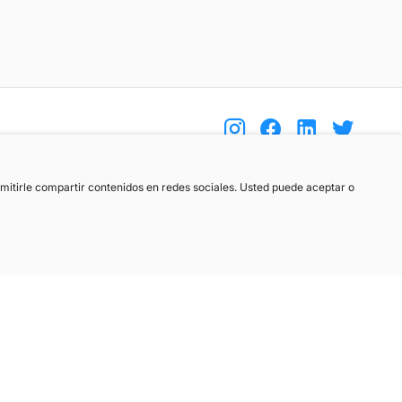
(+34) 744 408 070
ermitirle compartir contenidos en redes sociales. Usted puede aceptar o
info@motoreto.com