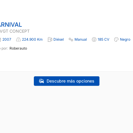
ARNIVAL
I VGT CONCEPT
2007
224.900 Km
Diésel
Manual
185 CV
Negro
 por:
Roberauto
Descubre más opciones