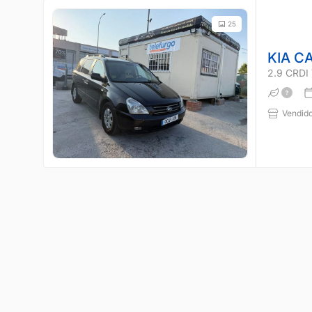
25
KIA C
2.9 CRD
Vendido