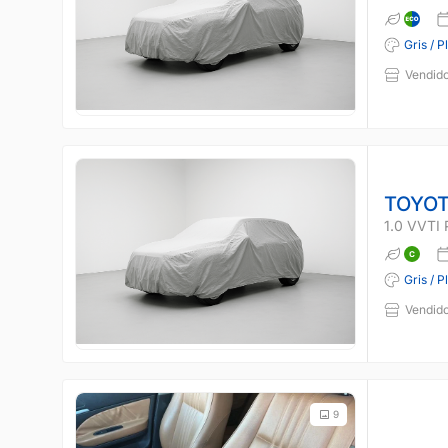
Gris / P
Vendido
TOYOT
1.0 VVTI
Gris / P
Vendido
9