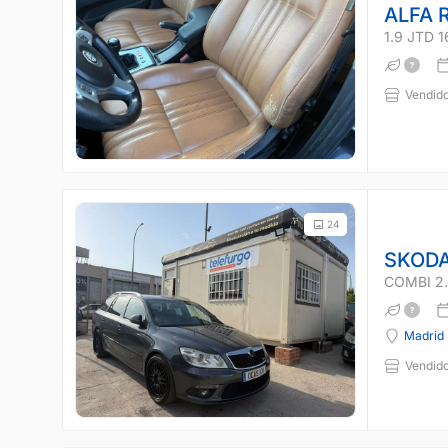
ALFA 
1.9 JTD 
Vendido
24
SKODA
COMBI 2.
Madrid
Vendido