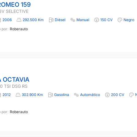
ROMEO 159
16V SELECTIVE
2006
292.500 Km
Diésel
Manual
150 CV
Negro
 por:
Roberauto
 OCTAVIA
0 TSI DSG RS
2012
302.900 Km
Gasolina
Automático
200 CV
 por:
Roberauto