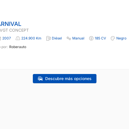
ARNIVAL
I VGT CONCEPT
2007
224.900 Km
Diésel
Manual
185 CV
Negro
 por:
Roberauto
Descubre más opciones