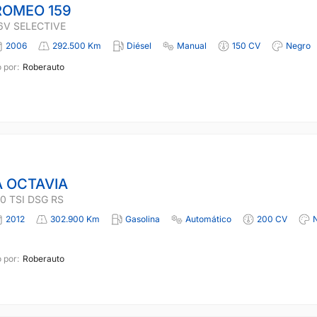
ROMEO 159
16V SELECTIVE
2006
292.500 Km
Diésel
Manual
150 CV
Negro
 por:
Roberauto
 OCTAVIA
0 TSI DSG RS
2012
302.900 Km
Gasolina
Automático
200 CV
 por:
Roberauto