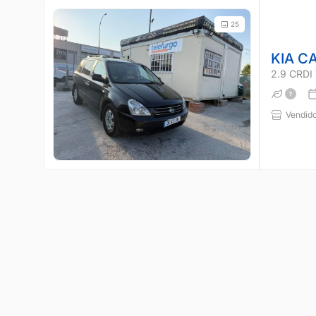
25
KIA C
2.9 CRD
Vendido