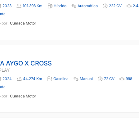
2023
101.398 Km
Híbrido
Automático
222 CV
2.4
lata
 por:
Cumaca Motor
A AYGO X CROSS
 PLAY
2024
44.274 Km
Gasolina
Manual
72 CV
998
lata
 por:
Cumaca Motor