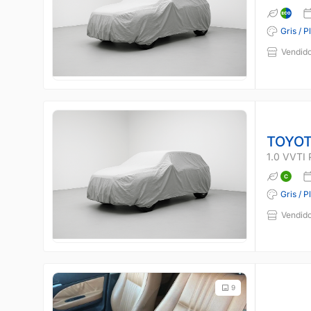
Gris / P
Vendido
TOYOT
1.0 VVTI
Gris / P
Vendido
9