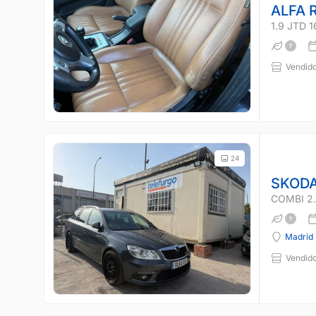
ALFA 
1.9 JTD 
Vendido
24
SKODA
COMBI 2.
Madrid
Vendido