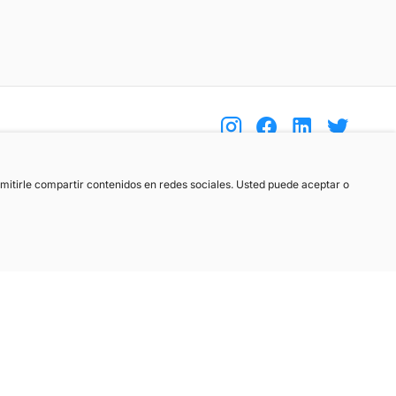
(+34) 744 408 070
ermitirle compartir contenidos en redes sociales. Usted puede aceptar o
info@motoreto.com