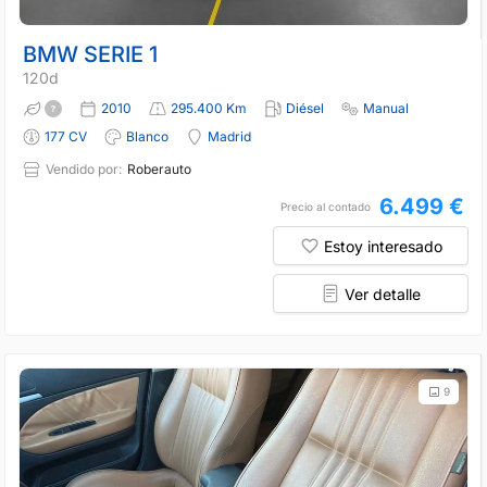
BMW SERIE 1
120d
2010
295.400 Km
Diésel
Manual
177 CV
Blanco
Madrid
Vendido por:
Roberauto
6.499 €
Precio al contado
Estoy interesado
Ver detalle
9