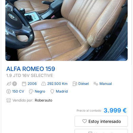
ALFA ROMEO 159
1.9 JTD 16V SELECTIVE
2006
292.500 Km
Diésel
Manual
150 CV
Negro
Madrid
Vendido por:
Roberauto
3.999 €
Precio al contado
Estoy interesado