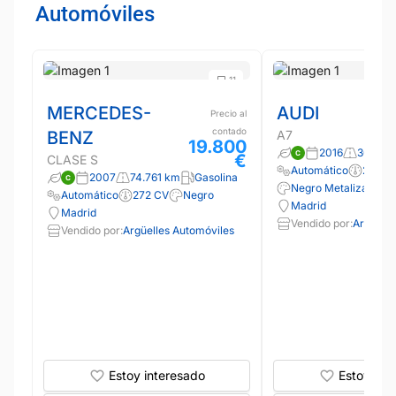
Automóviles
11
MERCEDES-
AUDI
Precio al
contado
BENZ
A7
19.800
2016
300.00
€
CLASE S
Automático
218 C
2007
74.761 km
Gasolina
Negro Metalizado
Automático
272 CV
Negro
Madrid
Madrid
Vendido por:
Argüelle
Vendido por:
Argüelles Automóviles
Estoy interesado
Estoy int