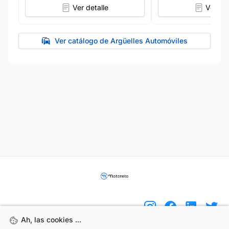
Ver detalle
Ver det
Ver catálogo de Argüelles Automóviles
Ah, las cookies ...
Ah, las cookies ...