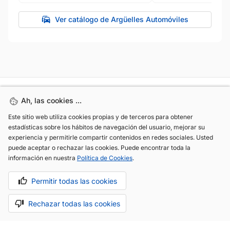
Ver catálogo de Argüelles Automóviles
Ah, las cookies ...
Ah, las cookies ...
Este sitio web utiliza cookies propias y de terceros para obtener
Este sitio web utiliza cookies propias y de terceros para obtener
estadísticas sobre los hábitos de navegación del usuario, mejorar su
estadísticas sobre los hábitos de navegación del usuario, mejorar su
experiencia y permitirle compartir contenidos en redes sociales. Usted
experiencia y permitirle compartir contenidos en redes sociales. Usted
puede aceptar o rechazar las cookies. Puede encontrar toda la
puede aceptar o rechazar las cookies. Puede encontrar toda la
información en nuestra
información en nuestra
Política de Cookies
Política de Cookies
.
.
(+34) 744 408 070
Permitir todas las cookies
Permitir todas las cookies
info@motoreto.com
Rechazar todas las cookies
Rechazar todas las cookies