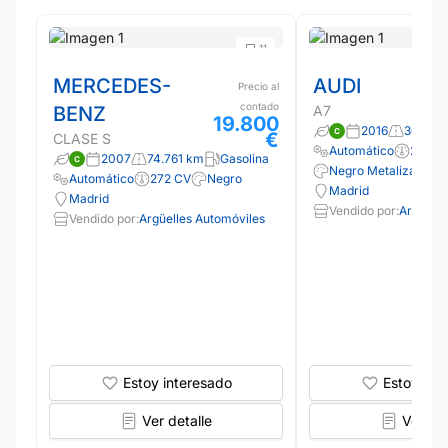
11
MERCEDES-
AUDI
Precio al
contado
BENZ
A7
19.800
2016
300.00
€
CLASE S
Automático
218 C
2007
74.761 km
Gasolina
Negro Metalizado
Automático
272 CV
Negro
Madrid
Madrid
Vendido por:
Argüelle
Vendido por:
Argüelles Automóviles
Estoy interesado
Estoy int
Ver detalle
Ver det