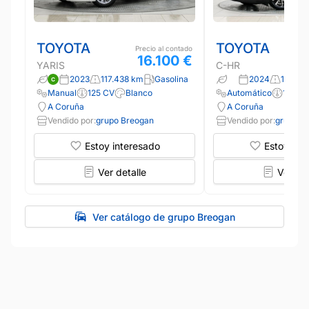
TOYOTA
TOYOTA
Precio al contado
16.100 €
YARIS
C-HR
2023
117.438 km
Gasolina
2024
15.113 
Manual
125 CV
Blanco
Automático
140 C
A Coruña
A Coruña
Vendido por:
grupo Breogan
Vendido por:
grupo B
Estoy interesado
Estoy int
Ver detalle
Ver det
Ver catálogo de grupo Breogan