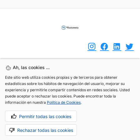
Ah, las cookies ...
Ah, las cookies ...
(+34) 744 408 070
Este sitio web utiliza cookies propias y de terceros para obtener
Este sitio web utiliza cookies propias y de terceros para obtener
info@motoreto.com
estadísticas sobre los hábitos de navegación del usuario, mejorar su
estadísticas sobre los hábitos de navegación del usuario, mejorar su
experiencia y permitirle compartir contenidos en redes sociales. Usted
experiencia y permitirle compartir contenidos en redes sociales. Usted
puede aceptar o rechazar las cookies. Puede encontrar toda la
puede aceptar o rechazar las cookies. Puede encontrar toda la
información en nuestra
información en nuestra
Política de Cookies
Política de Cookies
.
.
Aviso legal
Política de cookies
Política de privacidad
Permitir todas las cookies
Permitir todas las cookies
Rechazar todas las cookies
Rechazar todas las cookies