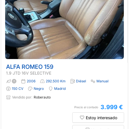
ALFA ROMEO 159
1.9 JTD 16V SELECTIVE
2006
292.500 Km
Diésel
Manual
150 CV
Negro
Madrid
Vendido por:
Roberauto
3.999 €
Precio al contado
Estoy interesado