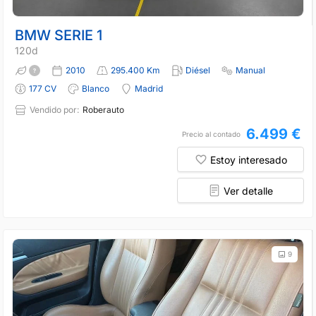
BMW SERIE 1
120d
2010
295.400 Km
Diésel
Manual
177 CV
Blanco
Madrid
Vendido por:
Roberauto
6.499 €
Precio al contado
Estoy interesado
Ver detalle
9