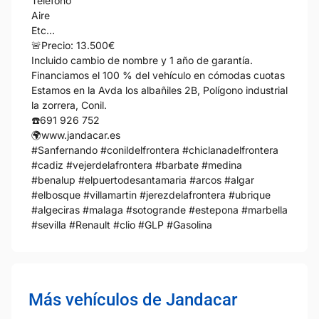
Teléfono
Aire
Etc…
🚨Precio: 13.500€
Incluido cambio de nombre y 1 año de garantía.
Financiamos el 100 % del vehículo en cómodas cuotas
Estamos en la Avda los albañiles 2B, Polígono industrial
la zorrera, Conil.
☎️691 926 752
🌍www.jandacar.es
#Sanfernando #conildelfrontera #chiclanadelfrontera
#cadiz #vejerdelafrontera #barbate #medina
#benalup #elpuertodesantamaria #arcos #algar
#elbosque #villamartin #jerezdelafrontera #ubrique
#algeciras #malaga #sotogrande #estepona #marbella
#sevilla #Renault #clio #GLP #Gasolina
Más vehículos de Jandacar