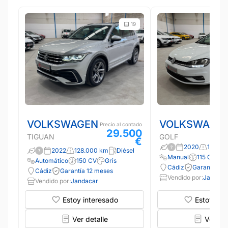
19
VOLKSWAGEN
VOLKSWAGE
Precio al contado
29.500
TIGUAN
GOLF
€
2020
146.00
2022
128.000 km
Diésel
Manual
115 CV
B
Automático
150 CV
Gris
Cádiz
Garantía 12
Cádiz
Garantía 12 meses
Vendido por:
Jandaca
Vendido por:
Jandacar
Estoy interesado
Estoy int
Ver detalle
Ver det