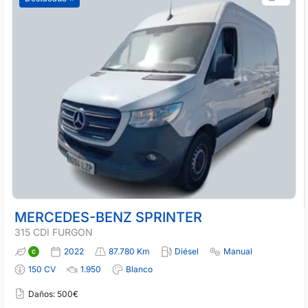
MERCEDES-BENZ SPRINTER
315 CDI FURGON
2022
87.780 Km
Diésel
Manual
150 CV
1.950
Blanco
Daños: 500€