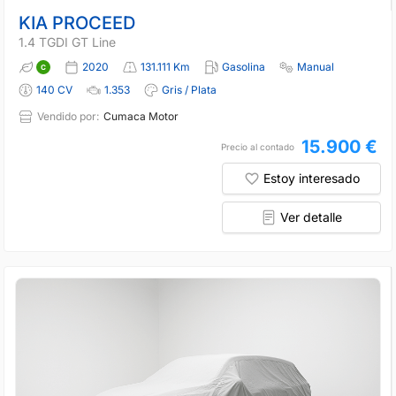
KIA PROCEED
1.4 TGDI GT Line
2020
131.111 Km
Gasolina
Manual
140 CV
1.353
Gris / Plata
Vendido por:
Cumaca Motor
15.900 €
Precio al contado
Estoy interesado
Ver detalle