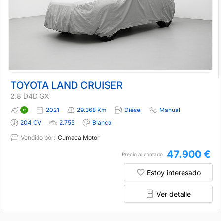
TOYOTA LAND CRUISER
2.8 D4D GX
2021
29.368 Km
Diésel
Manual
204 CV
2.755
Blanco
Vendido por:
Cumaca Motor
47.900 €
Precio al contado
Estoy interesado
Ver detalle