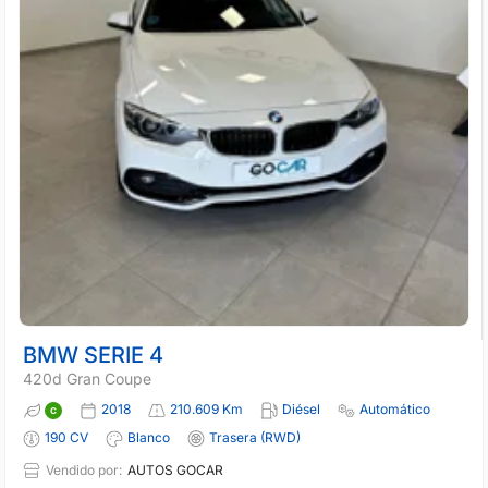
BMW SERIE 4
420d Gran Coupe
2018
210.609 Km
Diésel
Automático
190 CV
Blanco
Trasera (RWD)
Vendido por:
AUTOS GOCAR