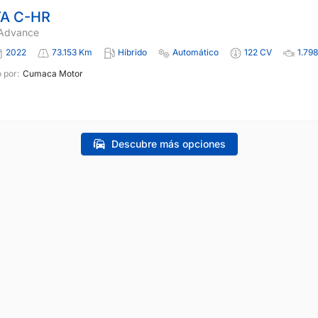
A C-HR
 Advance
2022
73.153 Km
Híbrido
Automático
122 CV
1.798
 por:
Cumaca Motor
Descubre más opciones