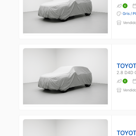
Gris / P
Vendido
TOYOT
2.8 D4D 
Vendido
TOYOT