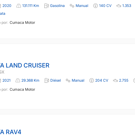
2020
131.111 Km
Gasolina
Manual
140 CV
1.353
lata
 por:
Cumaca Motor
A LAND CRUISER
GX
2021
29.368 Km
Diésel
Manual
204 CV
2.755
 por:
Cumaca Motor
A RAV4