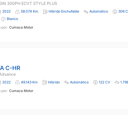
GIN 300PH ECVT STYLE PLUS
2022
58.074 Km
Híbrido Enchufable
Automático
306 
Blanco
 por:
Cumaca Motor
A C-HR
 Advance
2022
49.143 Km
Híbrido
Automático
122 CV
1.79
 por:
Cumaca Motor