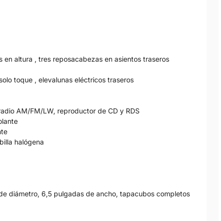
 en altura , tres reposacabezas en asientos traseros
solo toque , elevalunas eléctricos traseros
on radio AM/FM/LW, reproductor de CD y RDS
olante
nte
billa halógena
s de diámetro, 6,5 pulgadas de ancho, tapacubos completos