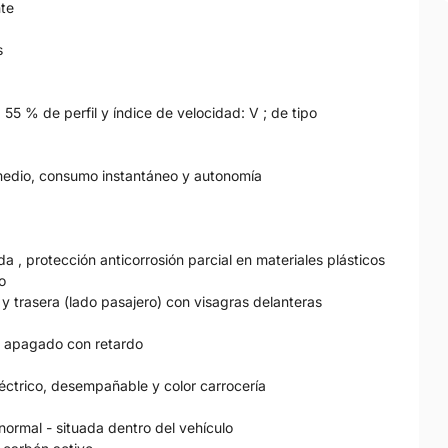
nte
s
5 % de perfil y índice de velocidad: V ; de tipo
medio, consumo instantáneo y autonomía
da , protección anticorrosión parcial en materiales plásticos
o
 y trasera (lado pasajero) con visagras delanteras
a y apagado con retardo
éctrico, desempañable y color carrocería
ormal - situada dentro del vehículo