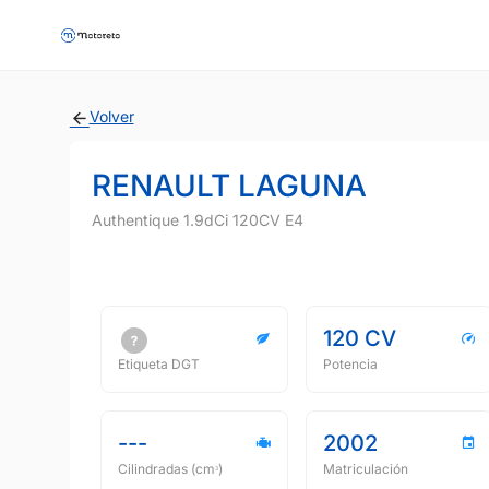
Volver
RENAULT LAGUNA
Authentique 1.9dCi 120CV E4
120 CV
Etiqueta DGT
Potencia
---
2002
Cilindradas (cmᵌ)
Matriculación