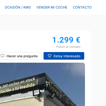
OCASIÓN / KM0
VENDER MI COCHE
CONTACTO
1.299
€
Precio al contado
Hacer una pregunta
Estoy interesado