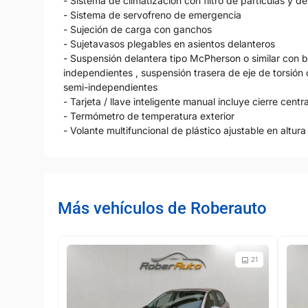
- Sistema de climatización con filtro de partículas y d
- Sistema de servofreno de emergencia
- Sujeción de carga con ganchos
- Sujetavasos plegables en asientos delanteros
- Suspensión delantera tipo McPherson o similar con ba
independientes , suspensión trasera de eje de torsión 
semi-independientes
- Tarjeta / llave inteligente manual incluye cierre centr
- Termómetro de temperatura exterior
- Volante multifuncional de plástico ajustable en altur
Más vehículos de Roberauto
21