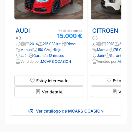
AUDI
CITROEN
Precio al contado
15.000 €
A3
C3
2014
215.928 km
Diésel
2018
203.04
Manual
150 CV
Rojo
Manual
75 CV
B
Jaén
Garantía 12 meses
Jaén
Garantía 12 
Vendido por:
MCARS OCASION
Vendido por:
MCARS 
Estoy interesado
Estoy int
Ver detalle
Ver det
Ver catálogo de MCARS OCASION