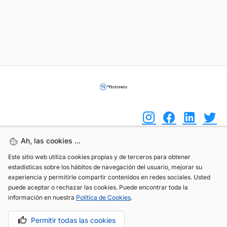
Ah, las cookies ...
Ah, las cookies ...
(+34) 744 408 070
Este sitio web utiliza cookies propias y de terceros para obtener
Este sitio web utiliza cookies propias y de terceros para obtener
estadísticas sobre los hábitos de navegación del usuario, mejorar su
estadísticas sobre los hábitos de navegación del usuario, mejorar su
info@motoreto.com
experiencia y permitirle compartir contenidos en redes sociales. Usted
experiencia y permitirle compartir contenidos en redes sociales. Usted
puede aceptar o rechazar las cookies. Puede encontrar toda la
puede aceptar o rechazar las cookies. Puede encontrar toda la
información en nuestra
información en nuestra
Política de Cookies
Política de Cookies
.
.
Aviso legal
Política de cookies
Política de privacidad
Permitir todas las cookies
Permitir todas las cookies