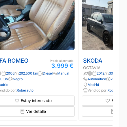
FA ROMEO
SKODA
Precio al contado
3.999 €
OCTAVIA
2006
292.500 km
Diésel
Manual
2012
302.900 k
50 CV
Negro
Automático
200 CV
adrid
Madrid
endido por:
Roberauto
Vendido por:
Roberauto
Estoy interesado
Estoy in
Ver detalle
Ver d