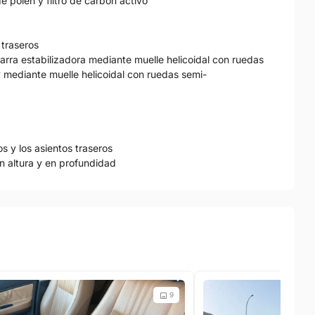
de pólen y filtro de carbón activo
 traseros
arra estabilizadora mediante muelle helicoidal con ruedas
y mediante muelle helicoidal con ruedas semi-
os y los asientos traseros
en altura y en profundidad
9