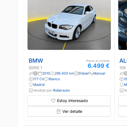
BMW
AL
Precio al contado
6.499 €
SERIE 1
159
2010
295.400 km
Diésel
Manual
177 CV
Blanco
1
Madrid
M
Vendido por:
Roberauto
V
Estoy interesado
Ver detalle