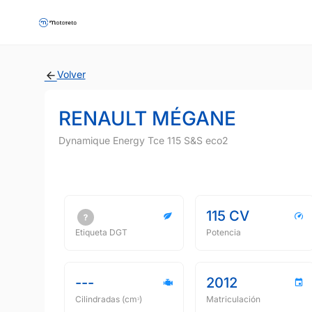
Volver
RENAULT MÉGANE
Dynamique Energy Tce 115 S&S eco2
115 CV
Etiqueta DGT
Potencia
---
2012
Cilindradas (cmᵌ)
Matriculación