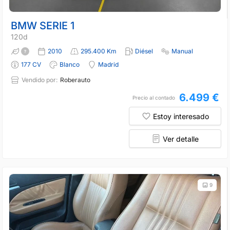
BMW SERIE 1
120d
2010
295.400 Km
Diésel
Manual
177 CV
Blanco
Madrid
Vendido por:
Roberauto
6.499 €
Precio al contado
Estoy interesado
Ver detalle
9