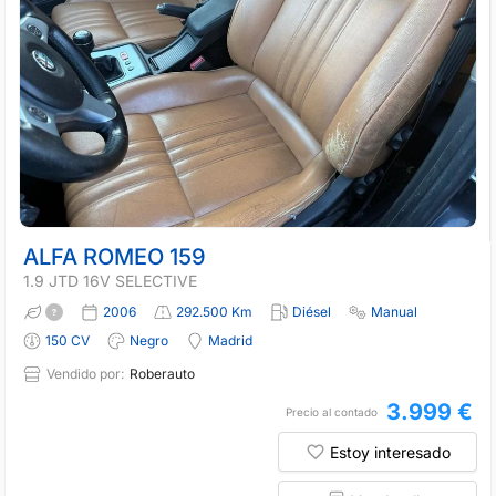
ALFA ROMEO 159
1.9 JTD 16V SELECTIVE
2006
292.500 Km
Diésel
Manual
150 CV
Negro
Madrid
Vendido por:
Roberauto
3.999 €
Precio al contado
Estoy interesado