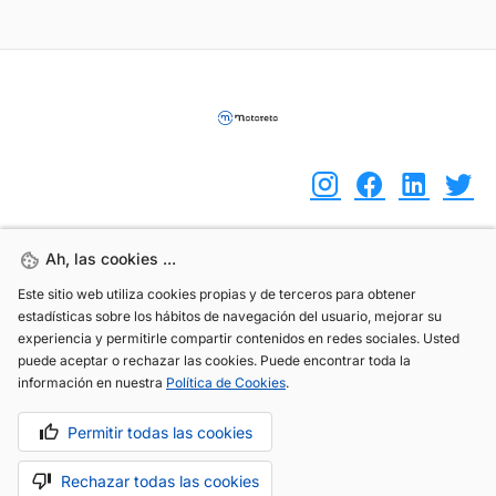
Ah, las cookies ...
Ah, las cookies ...
(+34) 744 408 070
Este sitio web utiliza cookies propias y de terceros para obtener
Este sitio web utiliza cookies propias y de terceros para obtener
info@motoreto.com
estadísticas sobre los hábitos de navegación del usuario, mejorar su
estadísticas sobre los hábitos de navegación del usuario, mejorar su
experiencia y permitirle compartir contenidos en redes sociales. Usted
experiencia y permitirle compartir contenidos en redes sociales. Usted
puede aceptar o rechazar las cookies. Puede encontrar toda la
puede aceptar o rechazar las cookies. Puede encontrar toda la
información en nuestra
información en nuestra
Política de Cookies
Política de Cookies
.
.
Aviso legal
Política de cookies
Política de privacidad
Permitir todas las cookies
Permitir todas las cookies
Rechazar todas las cookies
Rechazar todas las cookies