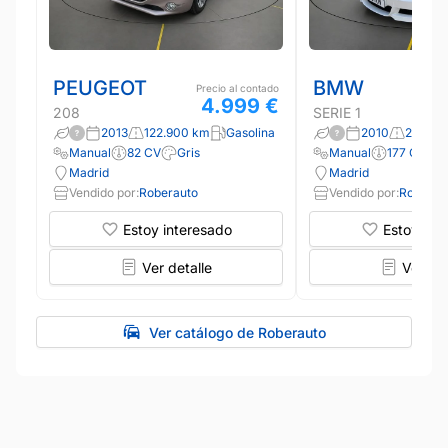
PEUGEOT
BMW
Precio al contado
4.999 €
208
SERIE 1
2013
122.900 km
Gasolina
2010
295.40
Manual
82 CV
Gris
Manual
177 CV
Madrid
Madrid
Vendido por:
Roberauto
Vendido por:
Roberau
Estoy interesado
Estoy int
Ver detalle
Ver det
Ver catálogo de Roberauto