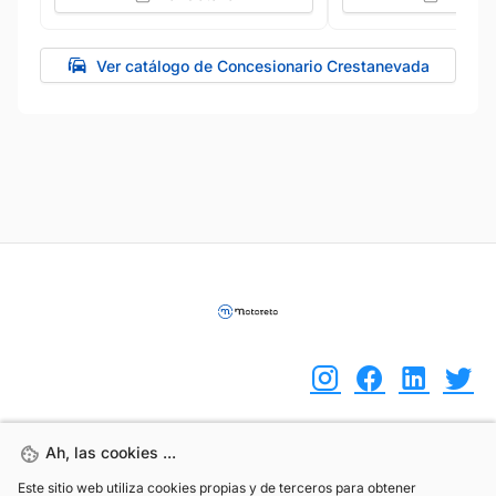
Ver catálogo de Concesionario Crestanevada
Ah, las cookies ...
Ah, las cookies ...
(+34) 744 408 070
Este sitio web utiliza cookies propias y de terceros para obtener
Este sitio web utiliza cookies propias y de terceros para obtener