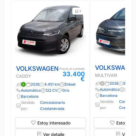
3
VOLKSWAGE
VOLKSWAGEN
Precio al contado
33.400
MULTIVAN
CADDY
€
2026
9.646 
2026
4.451 km
Diésel
Automático
245 C
Automático
122 CV
Gris
Barcelona
Barcelona
Vendido
Concesio
Vendido
Concesionario
por:
Crestane
por:
Crestanevada
Estoy interesado
Estoy int
Ver detalle
Ver det