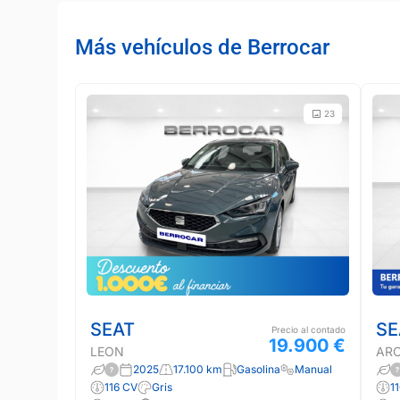
Más vehículos de Berrocar
23
SEAT
SE
Precio al contado
19.900 €
LEON
AR
2025
17.100 km
Gasolina
Manual
116 CV
Gris
1