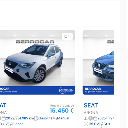
11
AT
SEAT
Precio al contado
15.450 €
ONA
ARONA
2022
4.985 km
Gasolina
Manual
2025
27.250 km
10 CV
Blanco
115 CV
Gris