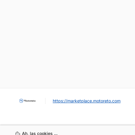
https://marketplace.motoreto.com
Ah, las cookies ...
Ah, las cookies ...