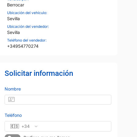
Berrocar
Ubicación del vehículo:
Sevilla
Ubicación del vendedor:
Sevilla
16
Teléfono del vendedor:
+34954770274
Solicitar información
Nombre
SEAT
Precio al contado
Precio al contad
Teléfono
17.900 €
17.900 
ARONA
🇪🇸
+34
Gasolina
Manual
2025
21.406 km
Gasolina
Manual
115 CV
Gris