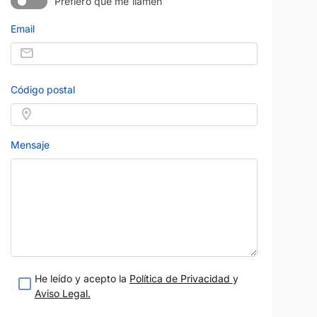
Prefiero que me llamen
eses
Sevilla
Garantía 12 meses
Vendido por:
Berrocar
Email
teresado
Estoy interesado
etalle
Ver detalle
Código postal
Mensaje
He leído y acepto la
Política de Privacidad
y
Aviso Legal.