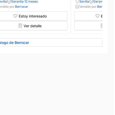
villa
Garantía 12 meses
Sevilla
Garantía 12 m
endido por:
Berrocar
Vendido por:
Berrocar
Estoy interesado
Estoy in
Ver detalle
Ver d
álogo de Berrocar