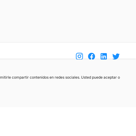
(+34) 744 408 070
ermitirle compartir contenidos en redes sociales. Usted puede aceptar o
info@motoreto.com