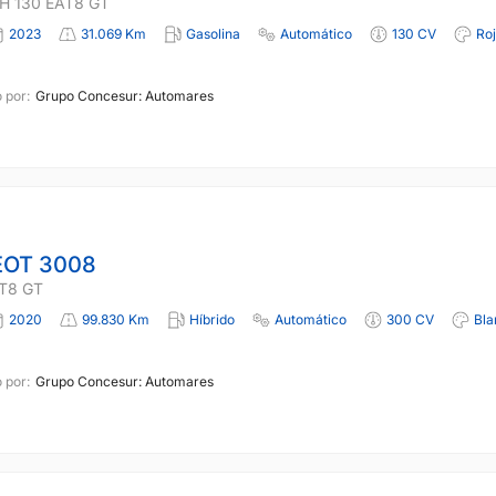
H 130 EAT8 GT
2023
31.069 Km
Gasolina
Automático
130 CV
Ro
 por:
Grupo Concesur: Automares
OT 3008
T8 GT
2020
99.830 Km
Híbrido
Automático
300 CV
Bla
 por:
Grupo Concesur: Automares