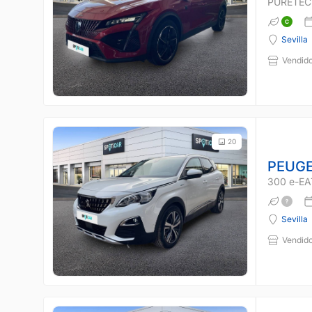
PURETEC
Sevilla
Vendido
20
PEUGE
300 e-EA
Sevilla
Vendido