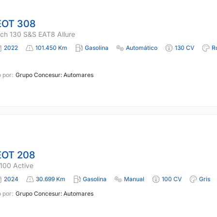
OT 308
ch 130 S&S EAT8 Allure
2022
101.450 Km
Gasolina
Automático
130 CV
R
 por:
Grupo Concesur: Automares
OT 208
100 Active
2024
30.699 Km
Gasolina
Manual
100 CV
Gris
 por:
Grupo Concesur: Automares