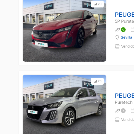
20
PEUGE
5P Purete
Sevilla
Vendido
23
PEUGE
Puretech 
Vendido