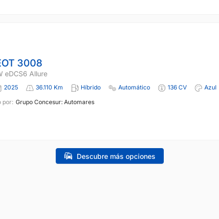
OT 3008
W eDCS6 Allure
2025
36.110 Km
Híbrido
Automático
136 CV
Azul
 por:
Grupo Concesur: Automares
Descubre más opciones