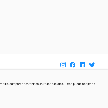
(+34) 744 408 070
ermitirle compartir contenidos en redes sociales. Usted puede aceptar o
info@motoreto.com