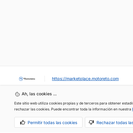
https://marketplace.motoreto.com
Ah, las cookies ...
Este sitio web utiliza cookies propias y de terceros para obtener estad
rechazar las cookies. Puede encontrar toda la información en nuestra
Permitir todas las cookies
Rechazar todas la
OCASIÓN / KM0
VENDER MI COCHE
CONTACTO