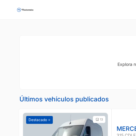
Explora n
Últimos vehículos publicados
Destacado ⭐️
13
MERCE
315 CDI