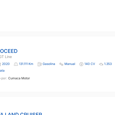
ROCEED
GT Line
2020
131.111 Km
Gasolina
Manual
140 CV
1.353
lata
 por:
Cumaca Motor
A LAND CRUISER