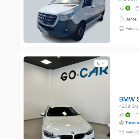
Daños:
Vendido
20
BMW S
420d Gra
Traser
Vendido