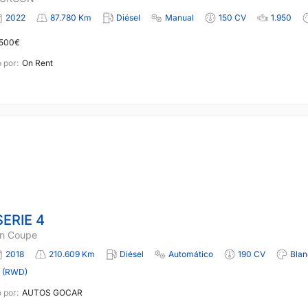
2022
87.780 Km
Diésel
Manual
150 CV
1.950
 500€
 por:
On Rent
ERIE 4
n Coupe
2018
210.609 Km
Diésel
Automático
190 CV
Blan
a (RWD)
 por:
AUTOS GOCAR