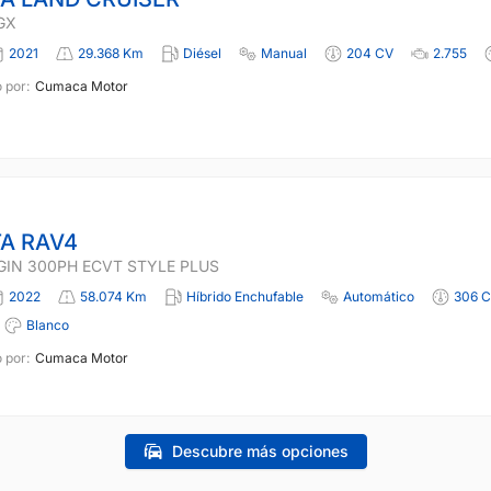
GX
2021
29.368 Km
Diésel
Manual
204 CV
2.755
 por:
Cumaca Motor
A RAV4
GIN 300PH ECVT STYLE PLUS
2022
58.074 Km
Híbrido Enchufable
Automático
306 
Blanco
 por:
Cumaca Motor
Descubre más opciones