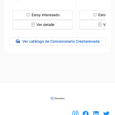
Estoy interesado
Estoy int
Ver detalle
Ver det
Ver catálogo de Concesionario Crestanevada