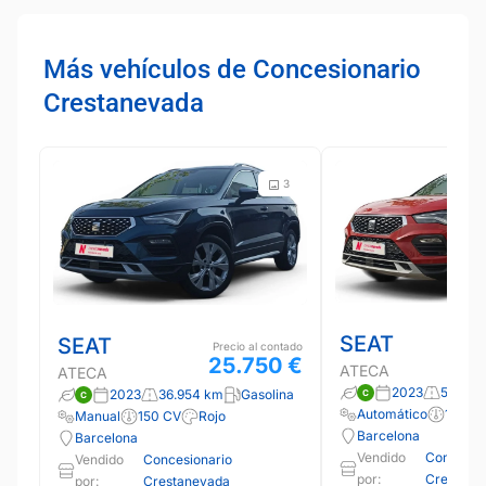
Más vehículos de Concesionario
Crestanevada
3
SEAT
SEAT
Precio al contado
25.750 €
ATECA
ATECA
2023
52.464
2023
36.954 km
Gasolina
Automático
150 C
Manual
150 CV
Rojo
Barcelona
Barcelona
Vendido
Concesio
Vendido
Concesionario
por:
Crestane
por:
Crestanevada