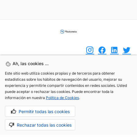
Ah, las cookies ...
Ah, las cookies ...
(+34) 744 408 070
Este sitio web utiliza cookies propias y de terceros para obtener
Este sitio web utiliza cookies propias y de terceros para obtener
estadísticas sobre los hábitos de navegación del usuario, mejorar su
estadísticas sobre los hábitos de navegación del usuario, mejorar su
info@motoreto.com
experiencia y permitirle compartir contenidos en redes sociales. Usted
experiencia y permitirle compartir contenidos en redes sociales. Usted
puede aceptar o rechazar las cookies. Puede encontrar toda la
puede aceptar o rechazar las cookies. Puede encontrar toda la
información en nuestra
información en nuestra
Política de Cookies
Política de Cookies
.
.
Permitir todas las cookies
Permitir todas las cookies
Aviso legal
Política de cookies
Política de privacidad
Rechazar todas las cookies
Rechazar todas las cookies