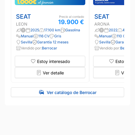
SEAT
SEAT
Precio al contado
19.900 €
LEON
ARONA
2025
17.100 km
Gasolina
2022
4.985 
Manual
116 CV
Gris
Manual
110 CV
B
Sevilla
Garantía 12 meses
Sevilla
Garantía 1
Vendido por:
Berrocar
Vendido por:
Berroca
Estoy interesado
Estoy int
Ver detalle
Ver det
Ver catálogo de Berrocar