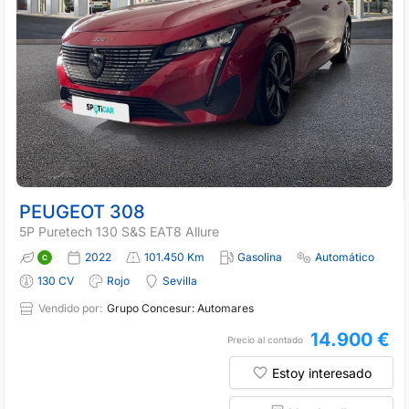
PEUGEOT 308
5P Puretech 130 S&S EAT8 Allure
2022
101.450 Km
Gasolina
Automático
130 CV
Rojo
Sevilla
Vendido por:
Grupo Concesur: Automares
14.900 €
Precio al contado
Estoy interesado