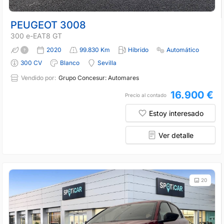
PEUGEOT 3008
300 e-EAT8 GT
2020
99.830 Km
Híbrido
Automático
300 CV
Blanco
Sevilla
Vendido por:
Grupo Concesur: Automares
16.900 €
Precio al contado
Estoy interesado
Ver detalle
20