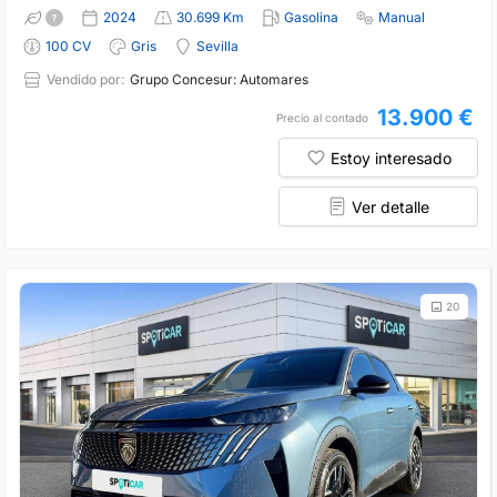
2024
30.699 Km
Gasolina
Manual
100 CV
Gris
Sevilla
Vendido por:
Grupo Concesur: Automares
13.900 €
Precio al contado
Estoy interesado
Ver detalle
20