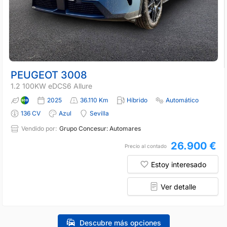
PEUGEOT 3008
1.2 100KW eDCS6 Allure
2025
36.110 Km
Híbrido
Automático
136 CV
Azul
Sevilla
Vendido por:
Grupo Concesur: Automares
26.900 €
Precio al contado
Estoy interesado
Ver detalle
Descubre más opciones