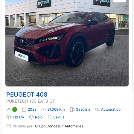
PEUGEOT 408
PURETECH 130 EAT8 GT
2023
31.069 Km
Gasolina
Automático
130 CV
Rojo
Sevilla
Vendido por:
Grupo Concesur: Automares