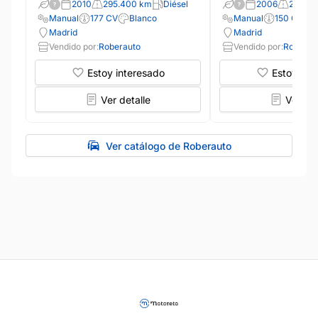
2010
295.400 km
Diésel
2006
292.50
Manual
177 CV
Blanco
Manual
150 CV
Madrid
Madrid
Vendido por:
Roberauto
Vendido por:
Roberau
Estoy interesado
Estoy int
Ver detalle
Ver det
Ver catálogo de Roberauto