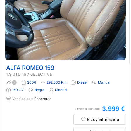
ALFA ROMEO 159
1.9 JTD 16V SELECTIVE
2006
292.500 Km
Diésel
Manual
150 CV
Negro
Madrid
Vendido por:
Roberauto
3.999 €
Precio al contado
Estoy interesado