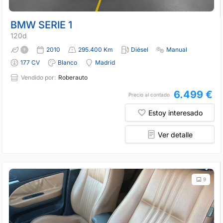
BMW SERIE 1
120d
2010
295.400 Km
Diésel
Manual
177 CV
Blanco
Madrid
Vendido por:
Roberauto
6.499 €
Precio al contado
Estoy interesado
Ver detalle
9