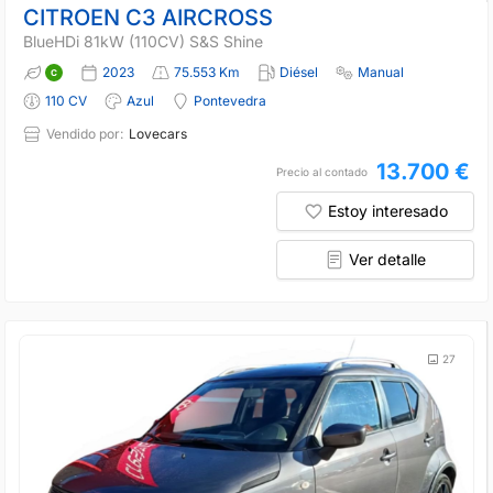
CITROEN C3 AIRCROSS
BlueHDi 81kW (110CV) S&S Shine
2023
75.553 Km
Diésel
Manual
110 CV
Azul
Pontevedra
Vendido por:
Lovecars
13.700 €
Precio al contado
Estoy interesado
Ver detalle
27