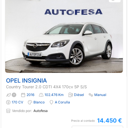
OPEL INSIGNIA
Country Tourer 2.0 CDTI 4X4 170cv 5P S/S
2016
102.476 Km
Diésel
Manual
170 CV
Blanco
A Coruña
Vendido por:
Autofesa
14.450 €
Precio al contado