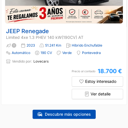
JEEP Renegade
Limited 4xe 1.3 PHEV 140 kW(190CV) AT
2023
51.241 Km
Híbrido Enchufable
Automático
190 CV
Verde
Pontevedra
Vendido por:
Lovecars
18.700 €
Precio al contado
Estoy interesado
Ver detalle
Descubre más opciones