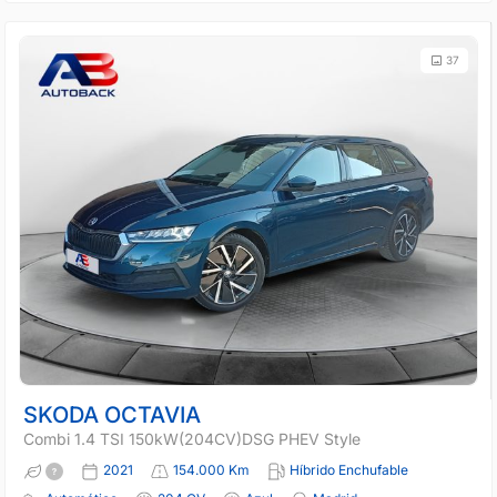
37
SKODA OCTAVIA
Combi 1.4 TSI 150kW(204CV)DSG PHEV Style
2021
154.000 Km
Híbrido Enchufable