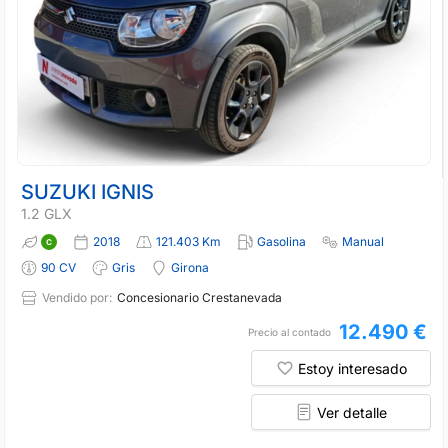
SUZUKI IGNIS
1.2 GLX
2018
121.403 Km
Gasolina
Manual
90 CV
Gris
Girona
Vendido por:
Concesionario Crestanevada
12.490 €
Precio al contado
Estoy interesado
Ver detalle