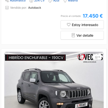
Automático
204 CV
Azul
Madrid
Vendido por:
Autoback
17.450 €
Precio al contado
Estoy interesado
Ver detalle
9