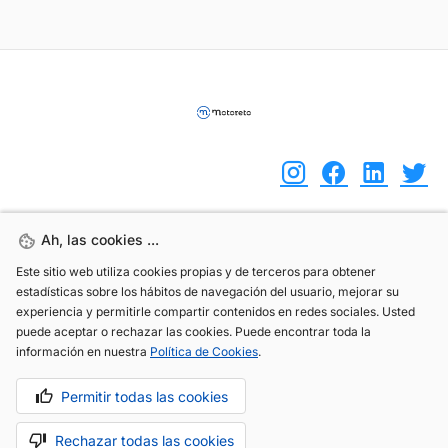
Ah, las cookies ...
Ah, las cookies ...
(+34) 744 408 070
Este sitio web utiliza cookies propias y de terceros para obtener
Este sitio web utiliza cookies propias y de terceros para obtener
info@motoreto.com
estadísticas sobre los hábitos de navegación del usuario, mejorar su
estadísticas sobre los hábitos de navegación del usuario, mejorar su
experiencia y permitirle compartir contenidos en redes sociales. Usted
experiencia y permitirle compartir contenidos en redes sociales. Usted
puede aceptar o rechazar las cookies. Puede encontrar toda la
puede aceptar o rechazar las cookies. Puede encontrar toda la
información en nuestra
información en nuestra
Política de Cookies
Política de Cookies
.
.
Aviso legal
Política de cookies
Política de privacidad
Permitir todas las cookies
Permitir todas las cookies
Rechazar todas las cookies
Rechazar todas las cookies