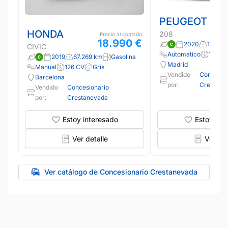
PEUGEOT
HONDA
208
Precio al contado
18.990 €
2020
125.43
CIVIC
Automático
101 CV
2019
67.269 km
Gasolina
Madrid
Manual
126 CV
Gris
Vendido
Concesio
Barcelona
por:
Crestane
Vendido
Concesionario
por:
Crestanevada
Estoy interesado
Estoy int
Ver detalle
Ver det
Ver catálogo de Concesionario Crestanevada