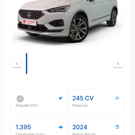
245 CV
Etiqueta DGT
Potencia
1.395
2024
Cilindradas (cmᵌ)
Matriculación