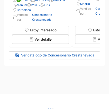
2019
67.269 km
Gasolina
Madrid
Manual
126 CV
Gris
Vendido
Concesio
Barcelona
por:
Crestane
Vendido
Concesionario
por:
Crestanevada
Estoy interesado
Estoy int
Ver detalle
Ver det
Ver catálogo de Concesionario Crestanevada