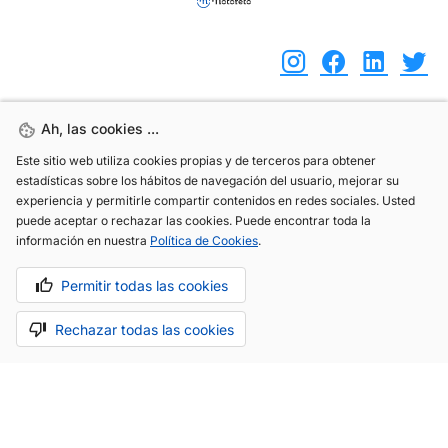
Ah, las cookies ...
Ah, las cookies ...
(+34) 744 408 070
Este sitio web utiliza cookies propias y de terceros para obtener
Este sitio web utiliza cookies propias y de terceros para obtener
info@motoreto.com
estadísticas sobre los hábitos de navegación del usuario, mejorar su
estadísticas sobre los hábitos de navegación del usuario, mejorar su
experiencia y permitirle compartir contenidos en redes sociales. Usted
experiencia y permitirle compartir contenidos en redes sociales. Usted
puede aceptar o rechazar las cookies. Puede encontrar toda la
puede aceptar o rechazar las cookies. Puede encontrar toda la
información en nuestra
información en nuestra
Política de Cookies
Política de Cookies
.
.
Aviso legal
Política de cookies
Política de privacidad
Permitir todas las cookies
Permitir todas las cookies
Rechazar todas las cookies
Rechazar todas las cookies
Hecho con cariño por
.
La app todo-en-uno para el sector automóvil.
Saber más.