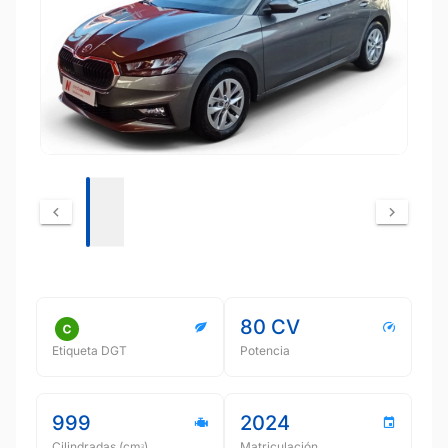
80 CV
Etiqueta DGT
Potencia
999
2024
Cilindradas (cmᵌ)
Matriculación