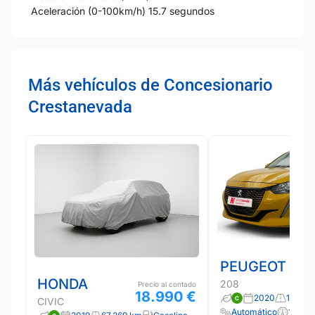
Aceleración (0-100km/h) 15.7 segundos
Más vehículos de Concesionario
Crestanevada
PEUGEOT
HONDA
208
Precio al contado
18.990 €
2020
125.43
CIVIC
Automático
101 CV