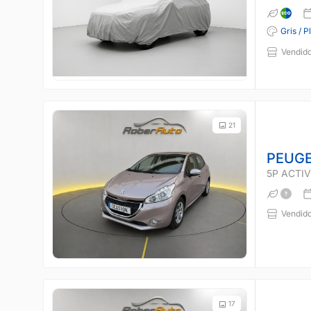
Gris / P
Vendido
21
PEUGE
5P ACTIVE
Vendido
17