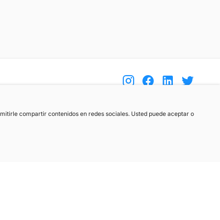
(+34) 744 408 070
ermitirle compartir contenidos en redes sociales. Usted puede aceptar o
info@motoreto.com