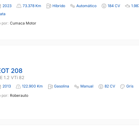
2023
73.378 Km
Híbrido
Automático
184 CV
1.98
lata
 por:
Cumaca Motor
OT 208
 1.2 VTi 82
2013
122.900 Km
Gasolina
Manual
82 CV
Gris
 por:
Roberauto