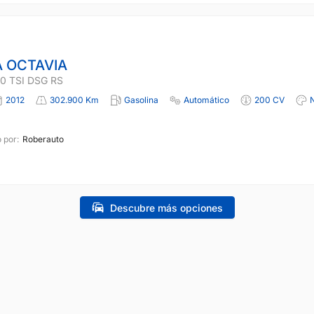
 OCTAVIA
0 TSI DSG RS
2012
302.900 Km
Gasolina
Automático
200 CV
 por:
Roberauto
Descubre más opciones