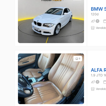
BMW S
120d
Vendido
9
ALFA 
1.9 JTD 
Vendido