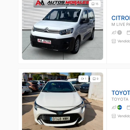
15
CITRO
M LIVE 
Vendido
1
9
TOYOT
TOYOTA 
Vendido