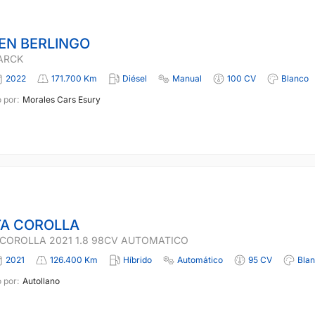
EN BERLINGO
PARCK
2022
171.700 Km
Diésel
Manual
100 CV
Blanco
 por:
Morales Cars Esury
A COROLLA
COROLLA 2021 1.8 98CV AUTOMATICO
2021
126.400 Km
Híbrido
Automático
95 CV
Bla
 por:
Autollano