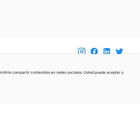
(+34) 744 408 070
ermitirle compartir contenidos en redes sociales. Usted puede aceptar o
info@motoreto.com