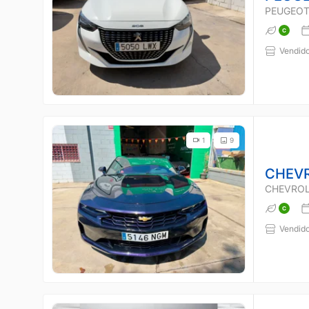
PEUGEOT
Vendido
1
9
CHEV
CHEVROL
Vendido