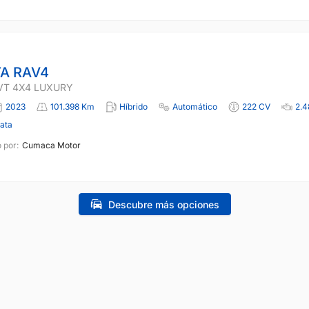
A RAV4
VT 4X4 LUXURY
2023
101.398 Km
Híbrido
Automático
222 CV
2.4
lata
 por:
Cumaca Motor
Descubre más opciones