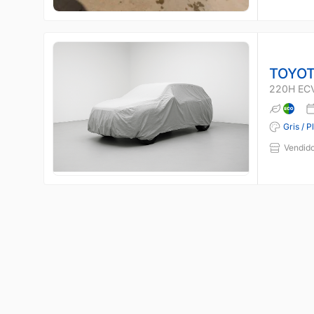
TOYOT
220H EC
Gris / P
Vendido