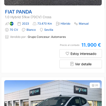
FIAT PANDA
1.0 Hybrid 51kw (70CV) Cross
2023
73.470 Km
Híbrido
Manual
70 CV
Blanco
Sevilla
Vendido por:
Grupo Concesur: Automares
11.900 €
Precio al contado
Estoy interesado
Ver detalle
20