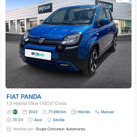
FIAT PANDA
1.0 Hybrid 51kw (70CV) Cross
2023
77.269 Km
Híbrido
Manual
70 CV
Azul
Sevilla
Vendido por:
Grupo Concesur: Automares