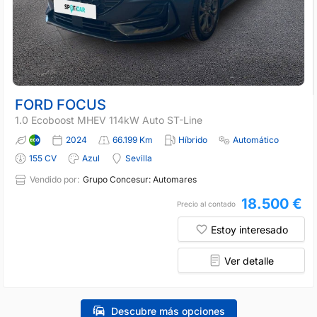
FORD FOCUS
1.0 Ecoboost MHEV 114kW Auto ST-Line
2024
66.199 Km
Híbrido
Automático
155 CV
Azul
Sevilla
Vendido por:
Grupo Concesur: Automares
18.500 €
Precio al contado
Estoy interesado
Ver detalle
Descubre más opciones