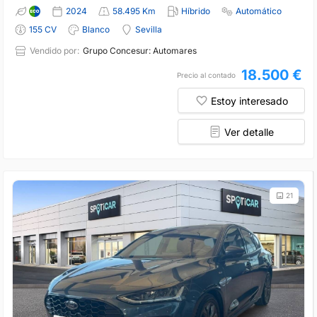
2024
58.495 Km
Híbrido
Automático
155 CV
Blanco
Sevilla
Vendido por:
Grupo Concesur: Automares
18.500 €
Precio al contado
Estoy interesado
Ver detalle
21