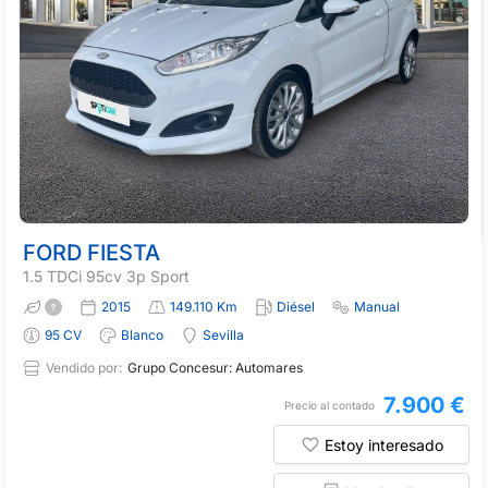
FORD FIESTA
1.5 TDCi 95cv 3p Sport
2015
149.110 Km
Diésel
Manual
95 CV
Blanco
Sevilla
Vendido por:
Grupo Concesur: Automares
7.900 €
Precio al contado
Estoy interesado