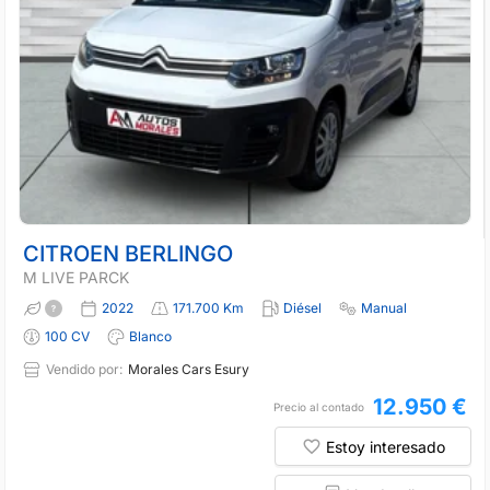
CITROEN BERLINGO
M LIVE PARCK
2022
171.700 Km
Diésel
Manual
100 CV
Blanco
Vendido por:
Morales Cars Esury
12.950 €
Precio al contado
Estoy interesado