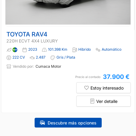
TOYOTA RAV4
220H ECVT 4X4 LUXURY
2023
101.398 Km
Híbrido
Automático
222 CV
2.487
Gris / Plata
Vendido por:
Cumaca Motor
37.900 €
Precio al contado
Estoy interesado
Ver detalle
Descubre más opciones