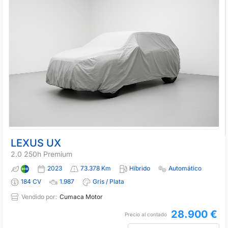
LEXUS UX
2.0 250h Premium
2023
73.378 Km
Híbrido
Automático
184 CV
1.987
Gris / Plata
Vendido por:
Cumaca Motor
28.900 €
Precio al contado