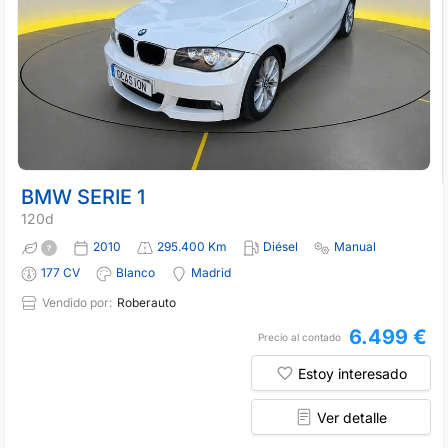
BMW SERIE 1
120d
2010
295.400 Km
Diésel
Manual
177 CV
Blanco
Madrid
Vendido por:
Roberauto
6.499 €
Precio al contado
Estoy interesado
Ver detalle