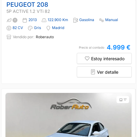
PEUGEOT 208
5P ACTIVE 1.2 VTi 82
2013
122.900 Km
Gasolina
Manual
82 CV
Gris
Madrid
Vendido por:
Roberauto
4.999 €
Precio al contado
Estoy interesado
Ver detalle
17