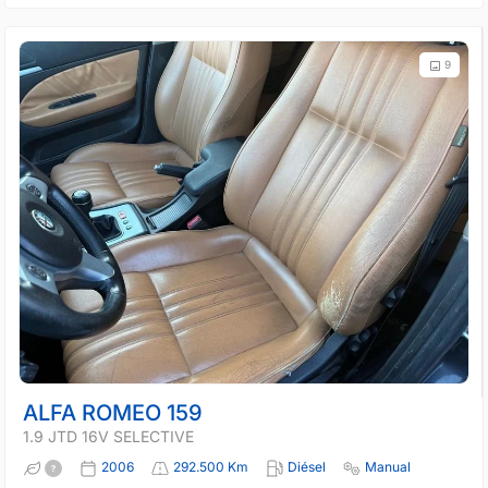
9
ALFA ROMEO 159
1.9 JTD 16V SELECTIVE
2006
292.500 Km
Diésel
Manual