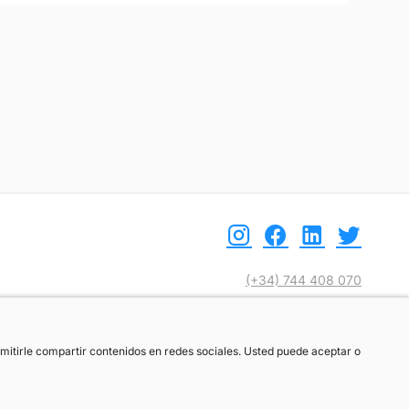
(+34) 744 408 070
info@motoreto.com
ermitirle compartir contenidos en redes sociales. Usted puede aceptar o
ermitirle compartir contenidos en redes sociales. Usted puede aceptar o