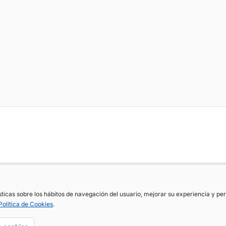
ísticas sobre los hábitos de navegación del usuario, mejorar su experiencia y p
ísticas sobre los hábitos de navegación del usuario, mejorar su experiencia y p
Política de Cookies
Política de Cookies
.
.