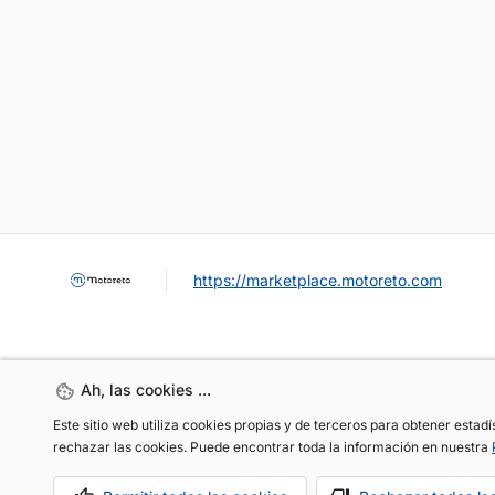
https://marketplace.motoreto.com
Ah, las cookies ...
Ah, las cookies ...
Este sitio web utiliza cookies propias y de terceros para obtener estad
Este sitio web utiliza cookies propias y de terceros para obtener estad
rechazar las cookies. Puede encontrar toda la información en nuestra
rechazar las cookies. Puede encontrar toda la información en nuestra
OCASIÓN / KM0
VENDER MI COCHE
CONTACTO