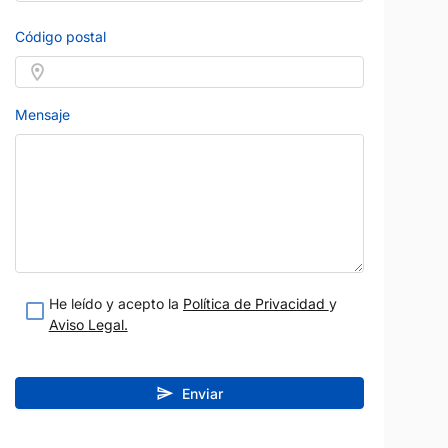
14.400 
508
Gasolina
Manual
2022
60.000 km
Diésel
Código postal
Automático
130 CV
Gris
Madrid
Vendido por:
Autoback
Mensaje
teresado
Estoy interesado
etalle
Ver detalle
He leído y acepto la
Política de Privacidad
y
Aviso Legal.
Enviar