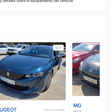
y detalles sobre el equipamiento del vehículo
20
MG
UGEOT
Precio al contado
MG3