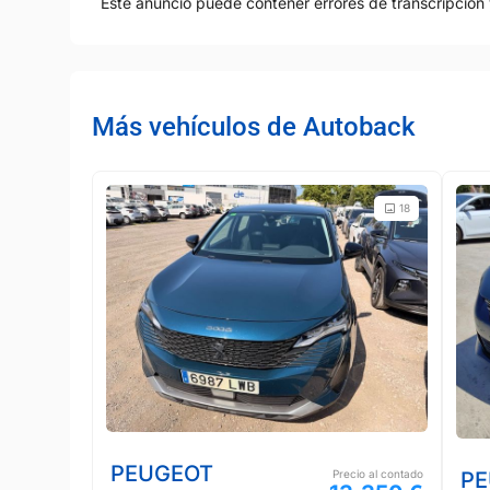
Este anuncio puede contener errores de transcripción 
Más vehículos de Autoback
18
PEUGEOT
Precio al contado
PE