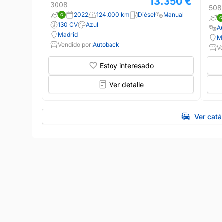
13.350 €
3008
508
2022
124.000 km
Diésel
Manual
130 CV
Azul
A
Madrid
M
Vendido por:
Autoback
V
Estoy interesado
Ver detalle
Ver cat