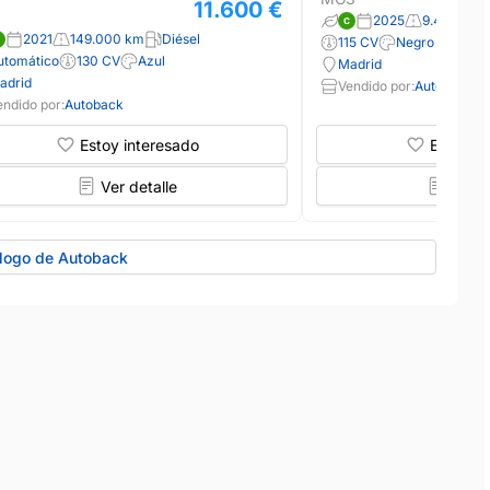
11.600 €
2025
9.400 km
2021
149.000 km
Diésel
115 CV
Negro
utomático
130 CV
Azul
Madrid
adrid
Vendido por:
Autoback
endido por:
Autoback
Estoy interesado
Estoy in
Ver detalle
Ver d
álogo de Autoback