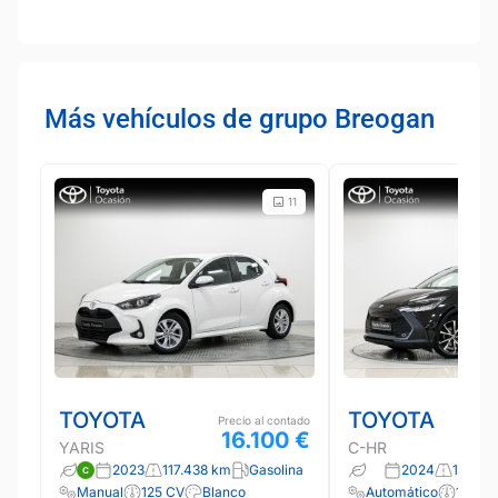
Más vehículos de grupo Breogan
11
TOYOTA
TOYOTA
Precio al contado
16.100 €
YARIS
C-HR
2023
117.438 km
Gasolina
2024
15.113 
Manual
125 CV
Blanco
Automático
140 C