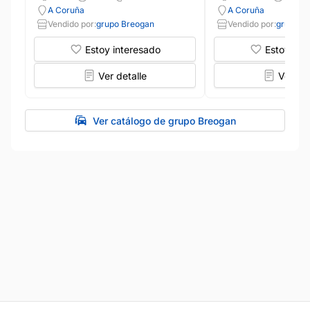
A Coruña
A Coruña
Vendido por:
grupo Breogan
Vendido por:
grupo B
Estoy interesado
Estoy int
Ver detalle
Ver det
Ver catálogo de grupo Breogan