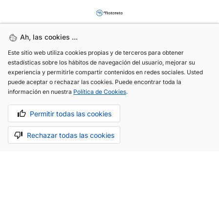
Ah, las cookies ...
Ah, las cookies ...
Este sitio web utiliza cookies propias y de terceros para obtener
Este sitio web utiliza cookies propias y de terceros para obtener
estadísticas sobre los hábitos de navegación del usuario, mejorar su
estadísticas sobre los hábitos de navegación del usuario, mejorar su
experiencia y permitirle compartir contenidos en redes sociales. Usted
experiencia y permitirle compartir contenidos en redes sociales. Usted
(+34) 744 408 070
puede aceptar o rechazar las cookies. Puede encontrar toda la
puede aceptar o rechazar las cookies. Puede encontrar toda la
información en nuestra
información en nuestra
Política de Cookies
Política de Cookies
.
.
info@motoreto.com
Permitir todas las cookies
Permitir todas las cookies
Rechazar todas las cookies
Rechazar todas las cookies
Aviso legal
Política de cookies
Política de privacidad
Hecho con cariño por
.
La app todo-en-uno para el sector automóvil.
Saber más.